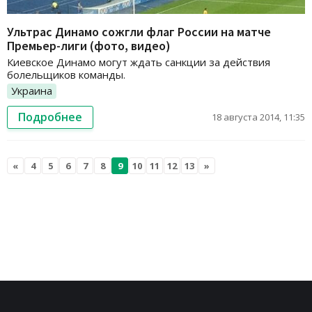
Ультрас Динамо сожгли флаг России на матче
Премьер-лиги (фото, видео)
Киевское Динамо могут ждать санкции за действия
болельщиков команды.
Украина
Подробнее
18 августа 2014, 11:35
«
4
5
6
7
8
9
10
11
12
13
»