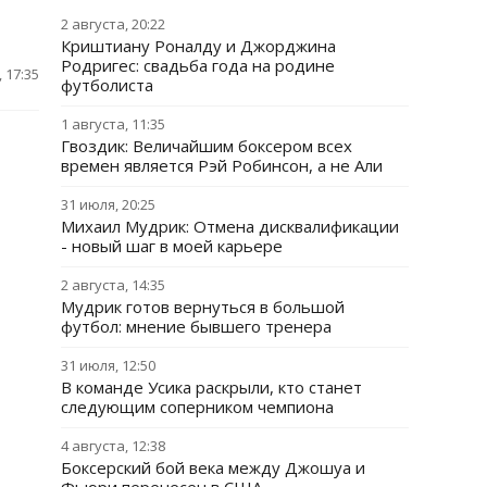
2 августа, 20:22
Криштиану Роналду и Джорджина
Родригес: свадьба года на родине
 17:35
футболиста
1 августа, 11:35
Гвоздик: Величайшим боксером всех
времен является Рэй Робинсон, а не Али
31 июля, 20:25
Михаил Мудрик: Отмена дисквалификации
- новый шаг в моей карьере
2 августа, 14:35
Мудрик готов вернуться в большой
футбол: мнение бывшего тренера
31 июля, 12:50
В команде Усика раскрыли, кто станет
следующим соперником чемпиона
4 августа, 12:38
Боксерский бой века между Джошуа и