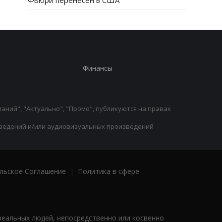
Фьюри перенесен в США
Финансы
аний", "Актуально", "Промо", публикуются на правах
ведений и/или аудиовизуальных произведений
льское Соглашение
|
Политика в сфере
реальных людей, непосредственно или косвенно