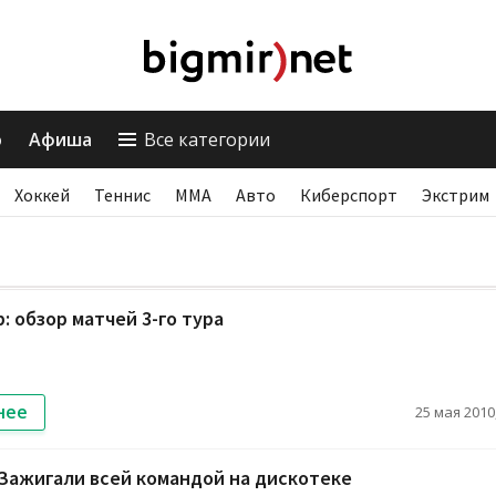
о
Афиша
Все категории
Хоккей
Теннис
ММА
Авто
Киберспорт
Экстрим
p: обзор матчей 3-го тура
нее
25 мая 2010,
Зажигали всей командой на дискотеке