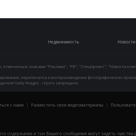
Недвижимость
Новости
 отмеченные знаками "Реклама", "PR", "Спецпроект", "Новости комп
ирование, перепечатка и воспроизведение фотографических произ
ателя Getty Images - строго запрещено.
ться с нами
|
Разместить свои видеоматериалы
|
Пользовате
что содержание и тон Вашего сообщения могут задеть чувства 