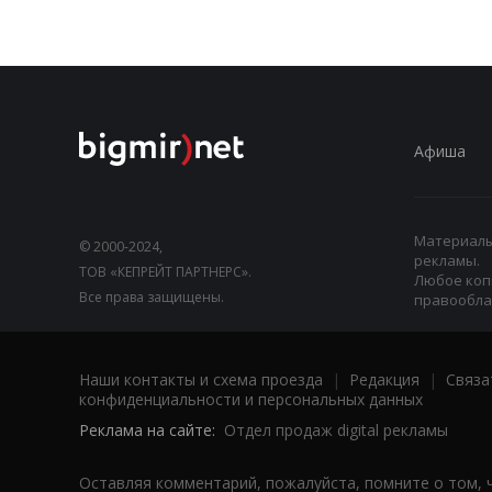
Афиша
Материалы,
© 2000-2024,
рекламы.
ТОВ «КЕПРЕЙТ ПАРТНЕРС».
Любое коп
Все права защищены.
правооблад
Наши контакты и схема проезда
|
Редакция
|
Связа
конфиденциальности и персональных данных
Реклама на сайте:
Отдел продаж digital рекламы
Оставляя комментарий, пожалуйста, помните о том, 