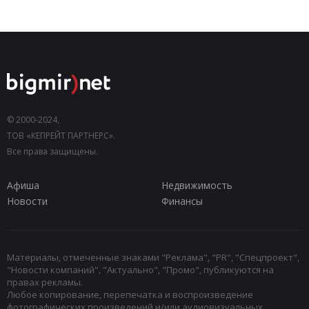
© 2000-2024,
ТОВ «КЕПРЕЙТ ПАРТНЕРС».
Все права защищены.
Афиша
Недвижимость
Новости
Финансы
Материалы, отмеченные знаками "Реклама", "PR", "Спецпроект",
"Новости компаний", "Актуально", "Промо", публикуются на
правах рекламы.
Любое копирование, перепечатка и воспроизведение
фотографических произведений и/или аудиовизуальных