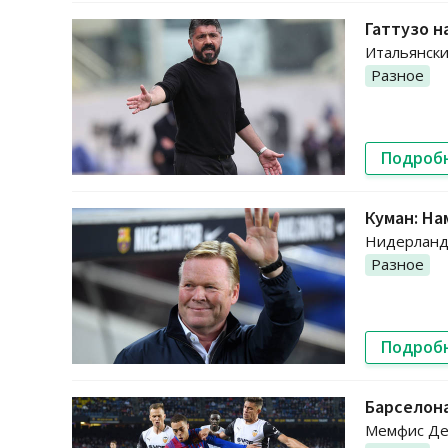
Гаттузо н
Итальянски
Разное
Подроб
Куман: На
Нидерландс
Разное
Подроб
Барселон
Мемфис Деп