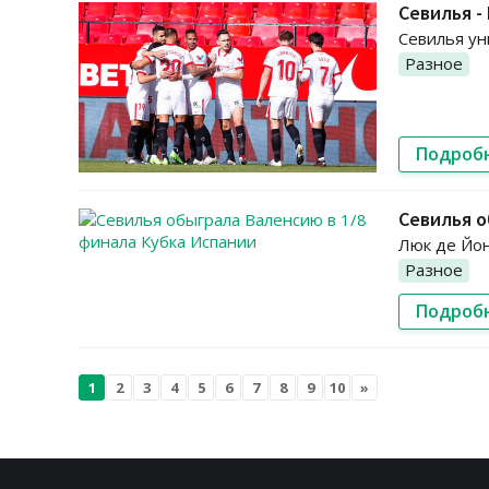
Севилья -
Севилья ун
Разное
Подроб
Севилья о
Люк де Йон
Разное
Подроб
1
2
3
4
5
6
7
8
9
10
»