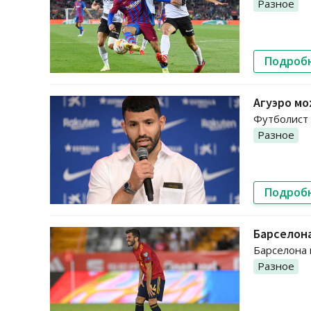
Разное
Подроб
Агуэро мо
Футболист п
Разное
Подроб
Барселона
Барселона 
Разное