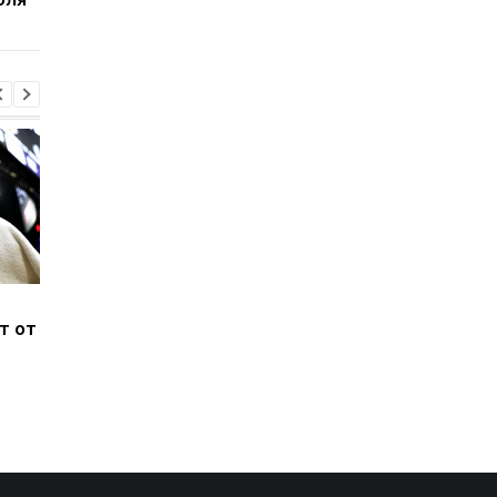
Альварес нацеливается
Испания и Португали
т от
на Барселону:
пересматривают
активизация
формат ЧМ-2030:
переговоров о
Марокко под угрозо
трансфере
исключения