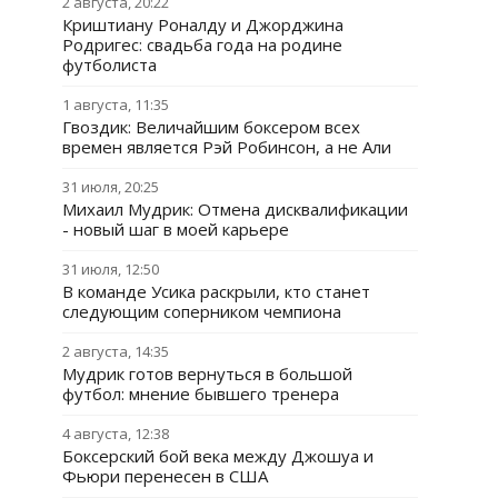
2 августа, 20:22
Криштиану Роналду и Джорджина
Родригес: свадьба года на родине
футболиста
1 августа, 11:35
Гвоздик: Величайшим боксером всех
времен является Рэй Робинсон, а не Али
31 июля, 20:25
Михаил Мудрик: Отмена дисквалификации
- новый шаг в моей карьере
31 июля, 12:50
В команде Усика раскрыли, кто станет
следующим соперником чемпиона
2 августа, 14:35
Мудрик готов вернуться в большой
футбол: мнение бывшего тренера
4 августа, 12:38
Боксерский бой века между Джошуа и
Фьюри перенесен в США