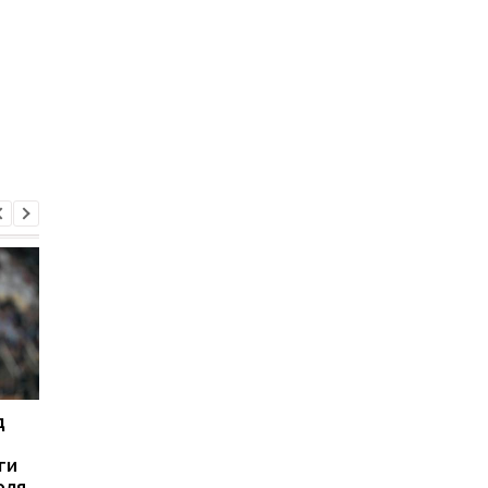
д
Яремчук выбыл на
Яремчук получил
несколько недель из-за
травму и пропустит
ги
травмы
ближайшие матчи
оля
Брюгге