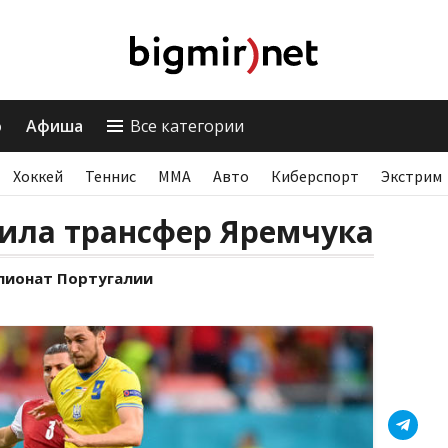
о
Афиша
Все категории
Хоккей
Теннис
ММА
Авто
Киберспорт
Экстрим
ила трансфер Яремчука
пионат Португалии