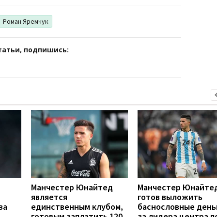
Роман Яремчук
татьи, подпишись:
Манчестер Юнайтед
Манчестер Юнайте
является
готов выложить
за
единственным клубом,
баснословные день
готовым заплатить 120
за лидера центра п