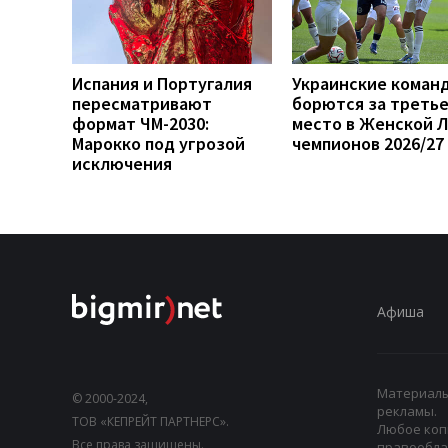
Испания и Португалия
Украинские коман
пересматривают
борются за треть
формат ЧМ-2030:
место в Женской 
Марокко под угрозой
чемпионов 2026/27
исключения
Афиша
Материалы,
© 2000-2024,
рекламы.
ТОВ «КЕПРЕЙТ ПАРТНЕРС».
Любое коп
Все права защищены.
правооблад