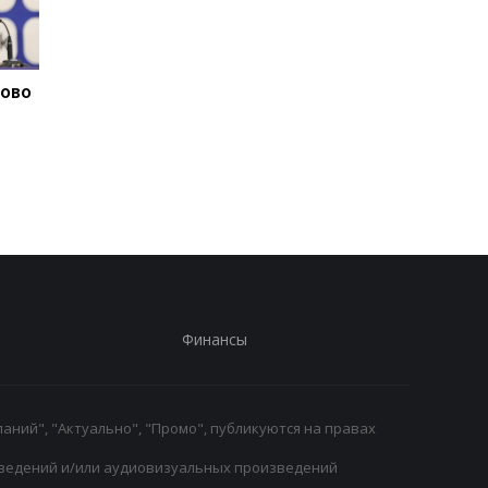
тово
Маттиас Яйссле: от Аль-
Подрез завершает
с
Ахли к Ньюкаслу, новый
участие в турнире W
главный тренер
125: поражение от
английского клуба
Бандекки в Варшаве
Финансы
аний", "Актуально", "Промо", публикуются на правах
ведений и/или аудиовизуальных произведений