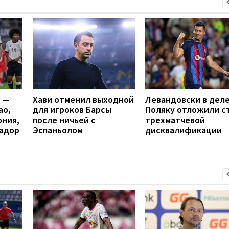
я —
Хави отменил выходной
Левандовски в деле
ао,
для игроков Барсы
Поляку отложили с
ония,
после ничьей с
трехматчевой
вадор
Эспаньолом
дисквалификации