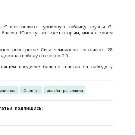
вые“ возглавляют турнирную таблицу группы G,
 баллов. Ювентус же идет вторым, имея в своем
шнем розыгрыше Лиги чемпионов состоялась 28
одержала победу со счетом 2:0.
тоящем поединке больше шансов на победу у
емпионов
Ювентус
онлайн трансляция
татьи, подпишись: