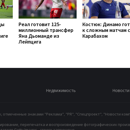
ды
Реал готовит 125-
Костюк: Динамо го
е
миллионный трансфер
к сложным матчам 
Лиге
Яна Дьоманде из
Карабахом
Лейпцига
Недвижимость
Новости
 отмеченные знаками "Реклама", "PR", "Спецпроект", "Новости комп
ирование, перепечатка и воспроизведение фотографических произ
ателя Getty Images - строго запрещено.