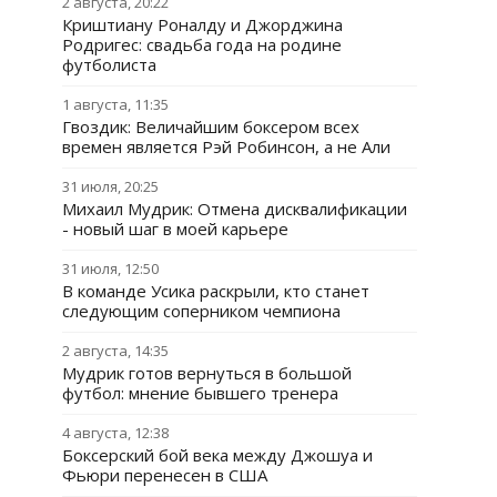
2 августа, 20:22
Криштиану Роналду и Джорджина
Родригес: свадьба года на родине
футболиста
1 августа, 11:35
Гвоздик: Величайшим боксером всех
времен является Рэй Робинсон, а не Али
31 июля, 20:25
Михаил Мудрик: Отмена дисквалификации
- новый шаг в моей карьере
31 июля, 12:50
В команде Усика раскрыли, кто станет
следующим соперником чемпиона
2 августа, 14:35
Мудрик готов вернуться в большой
футбол: мнение бывшего тренера
4 августа, 12:38
Боксерский бой века между Джошуа и
Фьюри перенесен в США