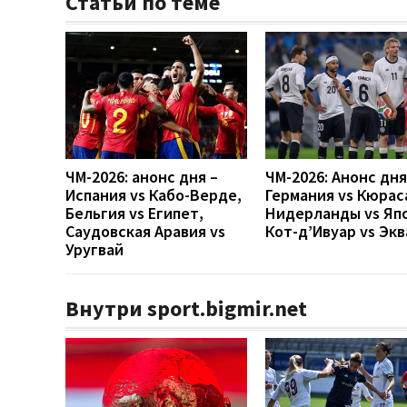
Статьи по теме
ЧМ-2026: анонс дня –
ЧМ-2026: Анонс дн
Испания vs Кабо-Верде,
Германия vs Кюрас
Бельгия vs Египет,
Нидерланды vs Яп
Саудовская Аравия vs
Кот-д’Ивуар vs Эк
Уругвай
Внутри sport.bigmir.net