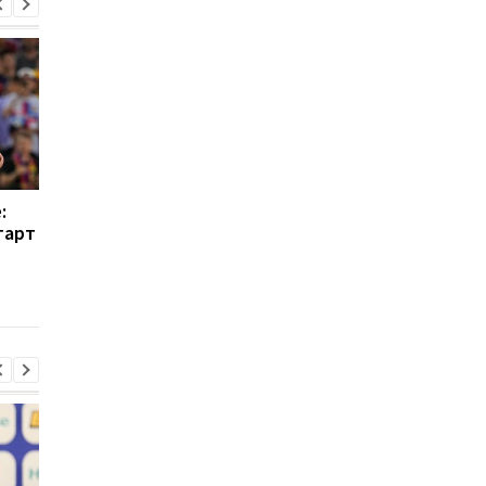
:
Барселона больше не
Вингер Реала
тарт
будет просить Де Йонга
находится в шорт-
снизить зарплату
листе Барселоны