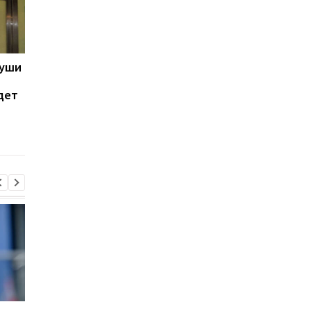
души
Зозуля опроверг
Трансфер Зозули в
обвинения в
Эшторил под угрозо
дет
неонацизме
срыва