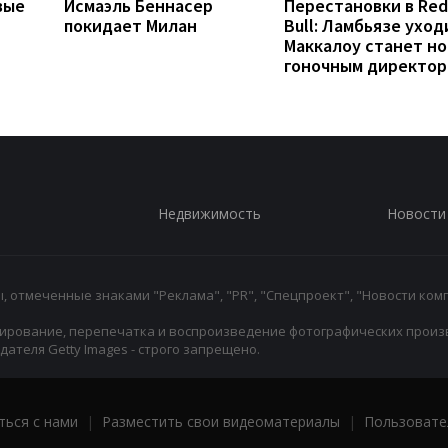
вые
Исмаэль Беннасер
Перестановки в Red
покидает Милан
Bull: Ламбьязе уход
Маккалоу станет н
гоночным директо
Недвижимость
Новости
 отмеченные знаками "Реклама", "PR", "Спецпроект", "Новости комп
ирование, перепечатка и воспроизведение фотографических произ
ателя Getty Images - строго запрещено.
ться с нами
|
Разместить свои видеоматериалы
|
Пользовате