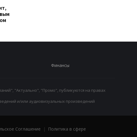
Гранада расторгает
Милан ведет
ит,
контракт с вратарем
переговоры о
овым
Люкой Зиданом
возвращении Леанд
ром
Паредеса в Серию А
Финансы
аний", "Актуально", "Промо", публикуются на правах
ведений и/или аудиовизуальных произведений
льское Соглашение
|
Политика в сфере