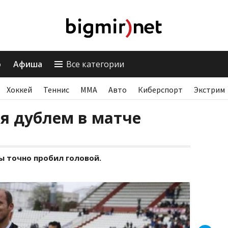
о
Афиша
Все категории
Хоккей
Теннис
ММА
Авто
Киберспорт
Экстрим
я дублем в матче
 точно пробил головой.