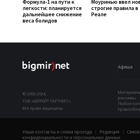
Формула-1 на пути к
Моуринью ввел но
легкости: планируется
строгие правила в
дальнейшее снижение
Реале
веса болидов
Афиша
Материалы,
© 2000-2024,
рекламы.
ТОВ «КЕПРЕЙТ ПАРТНЕРС».
Любое коп
Все права защищены.
правооблад
Наши контакты и схема проезда
|
Редакция
|
Связа
конфиденциальности и персональных данных