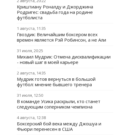
2 августа, 20:22
Криштиану Роналду и Джорджина
Родригес: свадьба года на родине
футболиста
1 августа, 11:35
Гвоздик: Величайшим боксером всех
времен является Рэй Робинсон, а не Али
31 июля, 20:25
Михаил Мудрик: Отмена дисквалификации
- новый шаг в моей карьере
2 августа, 14:35
Мудрик готов вернуться в большой
футбол: мнение бывшего тренера
31 июля, 12:50
В команде Усика раскрыли, кто станет
следующим соперником чемпиона
4 августа, 12:38
Боксерский бой века между Джошуа и
Фьюри перенесен в США