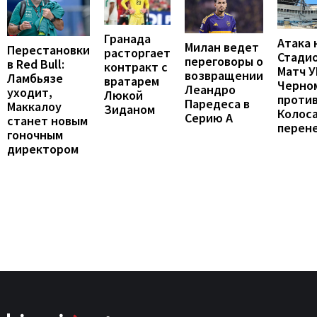
Гранада
Атака 
Милан ведет
Перестановки
расторгает
Стадио
переговоры о
в Red Bull:
контракт с
Матч 
возвращении
Ламбьязе
вратарем
Черно
Леандро
уходит,
Люкой
проти
Паредеса в
Маккалоу
Зиданом
Колос
Серию А
станет новым
перен
гоночным
директором