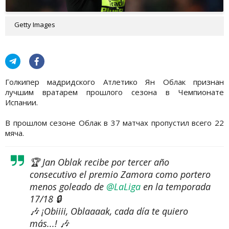
Getty Images
Голкипер мадридского Атлетико Ян Облак признан
лучшим вратарем прошлого сезона в Чемпионате
Испании.
В прошлом сезоне Облак в 37 матчах пропустил всего 22
мяча.
🏆 Jan Oblak recibe por tercer año
consecutivo el premio Zamora como portero
menos goleado de
@LaLiga
en la temporada
17/18 🔒
🎶 ¡Obiiii, Oblaaaak, cada día te quiero
más...! 🎶