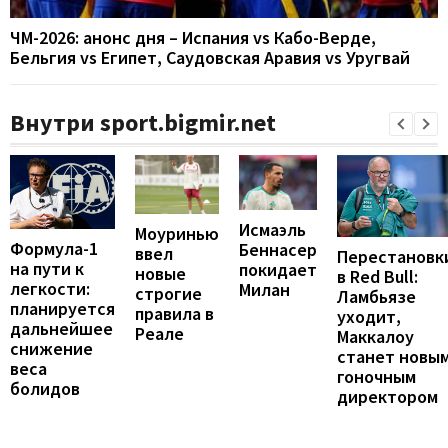
ЧМ-2026: анонс дня – Испания vs Кабо-Верде,
Бельгия vs Египет, Саудовская Аравия vs Уругвай
Внутри sport.bigmir.net
Исмаэль
Моуринью
Формула-1
Беннасер
ввел
Перестановк
на пути к
покидает
новые
в Red Bull:
легкости:
Милан
строгие
Ламбьязе
планируется
правила в
уходит,
дальнейшее
Реале
Маккалоу
снижение
станет новы
веса
гоночным
болидов
директором