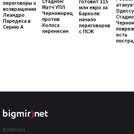
Стадион:
готовит 115
переговоры о
атакуе
Матч УПЛ
млн евро за
возвращении
Одессу
Черноморец
Барколя:
Леандро
Стадио
против
начало
Паредеса в
Черно
Колоса
переговоров
Серию А
повреж
перенесен
с ПСЖ
есть
постра
© 2000-2024,