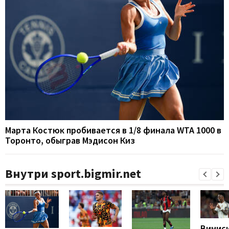
Марта Костюк пробивается в 1/8 финала WTA 1000 в
Торонто, обыграв Мэдисон Киз
Внутри sport.bigmir.net
Винис