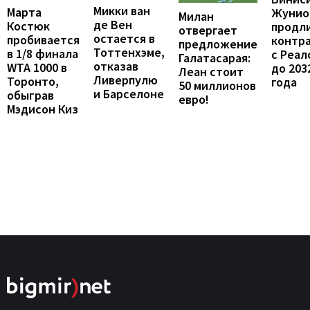
Микки ван
Марта
Жунио
Милан
де Вен
Костюк
продл
отвергает
остается в
пробивается
контр
предложение
Тоттенхэме,
в 1/8 финала
с Реал
Галатасарая:
отказав
WTA 1000 в
до 203
Леан стоит
Ливерпулю
Торонто,
года
50 миллионов
и Барселоне
обыграв
евро!
Мэдисон Киз