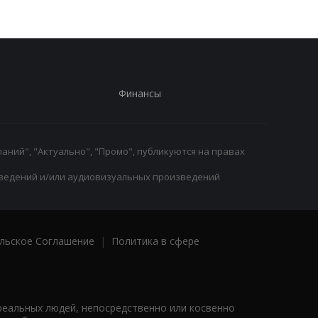
Финансы
аний", "Актуально", "Промо", публикуются на правах
ведений и/или аудиовизуальных произведений
льское Соглашение
|
Политика в сфере
реальных людей, непосредственно или косвенно