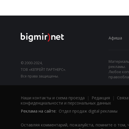
Афиша
Материалы,
© 2000-2024,
рекламы.
ТОВ «КЕПРЕЙТ ПАРТНЕРС».
Любое коп
Все права защищены.
правооблад
Наши контакты и схема проезда
|
Редакция
|
Связа
конфиденциальности и персональных данных
Реклама на сайте:
Отдел продаж digital рекламы
Оставляя комментарий, пожалуйста, помните о том, 