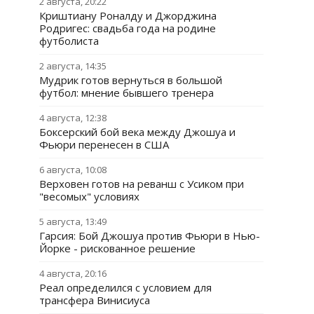
2 августа, 20:22
Криштиану Роналду и Джорджина
Родригес: свадьба года на родине
футболиста
2 августа, 14:35
Мудрик готов вернуться в большой
футбол: мнение бывшего тренера
4 августа, 12:38
Боксерский бой века между Джошуа и
Фьюри перенесен в США
6 августа, 10:08
Верховен готов на реванш с Усиком при
"весомых" условиях
5 августа, 13:49
Гарсия: Бой Джошуа против Фьюри в Нью-
Йорке - рискованное решение
4 августа, 20:16
Реал определился с условием для
трансфера Винисиуса