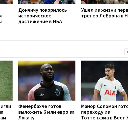
Дончичу покорилось
Ушел из жизни пер
м
историческое
тренер ЛеБрона в 
ы
достижение в НБА
тигли
Фенербахче готов
Манор Соломон гото
на
выложить 6 млн евро за
переходу из
рам
Лукаку
Тоттенхэма в Вест 