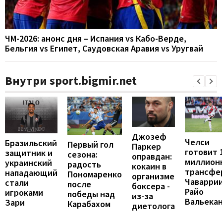
ЧМ-2026: анонс дня – Испания vs Кабо-Верде,
Бельгия vs Египет, Саудовская Аравия vs Уругвай
Внутри sport.bigmir.net
Джозеф
Челси
Бразильский
Первый гол
Паркер
готовит 
защитник и
сезона:
оправдан:
миллион
украинский
радость
кокаин в
трансфе
нападающий
Пономаренко
организме
Чаваррии
стали
после
боксера -
Райо
игроками
победы над
из-за
Вальека
Зари
Карабахом
диетолога