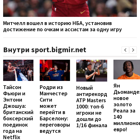
Митчелл вошел в историю НБА, установив
достижение по очкам и ассистам за одну игру
Внутри sport.bigmir.net
Ян
Тайсон
Родри из
Новый
Дьоманде
Фьюри и
Манчестер
антирекорд
новое
Энтони
Сити
ATP Masters
золото
Джошуа:
может
1000: топ-6
Реала за
британский
перейти в
игроки не
140
боксерский
Барселону:
дошли до
миллионо
поединок
переговоры
1/16 финала
евро!
года на
ведутся
Netflix