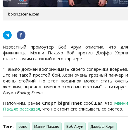
boxingscene.com
Известный промоутер Боб Арум отметил, что для
филипинца Мэнни Пакьяо бой против Джффа Хорна
станет самым сложный в его карьере.
“Пакьяо должен воспринимать своего соперника всерьез.
Это не такой простой бой. Хорн очень грозный панчер и
очень стойкий. Но этот поединок может стать очень
жестким, впрочем, именно этого мы и хотим“, - цитирует
Арума
Boxing Scene.
Напомним, ранее
Спорт bigmir)net
сообщал, что
Мэнни
Пакьяо рассказал
, что не стоит его списывать со счетов.
Теги:
бокс
Мэнни Пакьяо
Боб Арум
Джефф Хорн