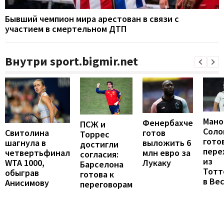
Бывший чемпион мира арестован в связи с
участием в смертельном ДТП
Внутри sport.bigmir.net
Мано
Фенербахче
ПСЖ и
Соло
готов
Свитолина
Торрес
гото
выложить 6
шагнула в
достигли
пере
млн евро за
четвертьфинал
согласия:
из
Лукаку
WTA 1000,
Барселона
Тотт
обыграв
готова к
в Ве
Анисимову
переговорам