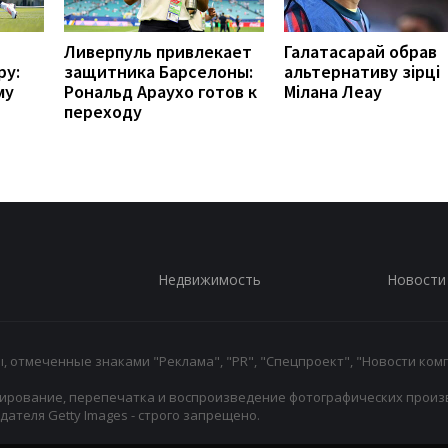
Ливерпуль привлекает
Галатасарай обрав
ру:
защитника Барселоны:
альтернативу зірці
му
Рональд Араухо готов к
Мілана Леау
переходу
Недвижимость
Новости
 отмеченные знаками "Реклама", "PR", "Спецпроект", "Новости комп
ирование, перепечатка и воспроизведение фотографических произ
ателя Getty Images - строго запрещено.