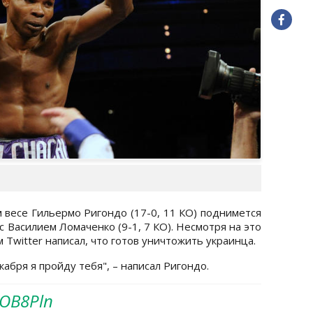
 весе Гильермо Ригондо (17-0, 11 КО) поднимется
с Василием Ломаченко (9-1, 7 КО). Несмотря на это
м Twitter написал, что готов уничтожить украинца.
кабря я пройду тебя", – написал Ригондо.
XOB8Pln