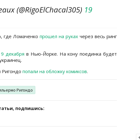
eaux (@RigoElChacal305)
19
о, где Ломаченко
прошел на руках
через весь ринг
т
9 декабря
в Нью-Йорке. На кону поединка будет
украинец.
и Ригондо
попали на обложку комиксов
.
ильермо Ригондо
татьи, подпишись: