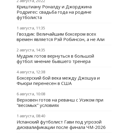
2 августа, 20:22
Криштиану Роналду и Джорджина
Родригес: свадьба года на родине
футболиста
1 августа, 11:35
Гвоздик: Величайшим боксером всех
времен является Рэй Робинсон, а не Али
2 августа, 14:35
Мудрик готов вернуться в большой
футбол: мнение бывшего тренера
4 августа, 12:38
Боксерский бой века между Джошуа и
Фьюри перенесен в США
6 августа, 10:08
Верховен готов на реванш с Усиком при
"весомых" условиях
1 августа, 08:40
Испанский футболист Гави под угрозой
дисквалификации после финала ЧМ-2026