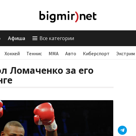
о
Афиша
Все категории
Хоккей
Теннис
ММА
Авто
Киберспорт
Экстрим
л Ломаченко за его
нге