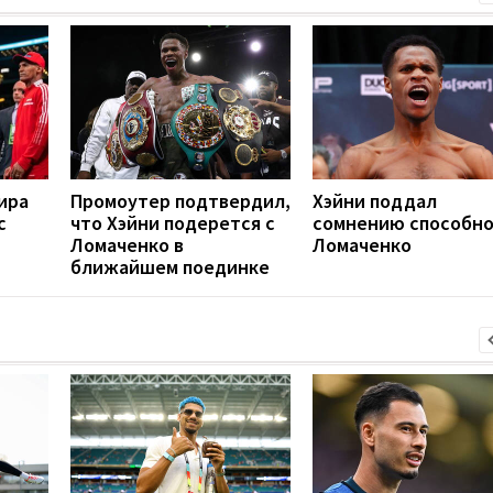
ира
Промоутер подтвердил,
Хэйни поддал
с
что Хэйни подерется с
сомнению способн
Ломаченко в
Ломаченко
ближайшем поединке