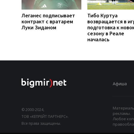
Леганес подписывает
Тибо Куртуа
контракт с вратарем
возвращается в иг
Луки Зиданом
подготовка к ново
сезону в Реале
началась
Афиша
Материалы,
© 2000-2024,
рекламы.
ТОВ «КЕПРЕЙТ ПАРТНЕРС».
Любое коп
Все права защищены.
правооблад