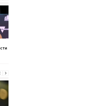
Хэйни рассказал, где
Хэйни заявил о
ости
может состояться бой
возможном перенос
против Ломаченко
боя с Ломаченко