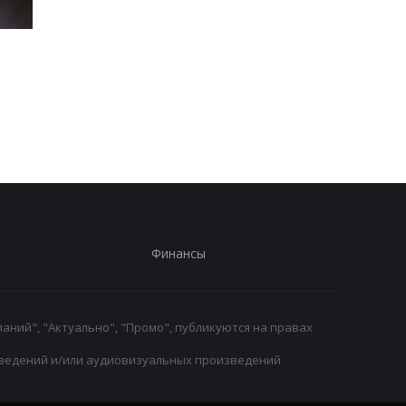
Формула-1 на пути к
Моуринью ввел новы
легкости: планируется
строгие правила в
дальнейшее снижение
Реале
веса болидов
Финансы
аний", "Актуально", "Промо", публикуются на правах
ведений и/или аудиовизуальных произведений