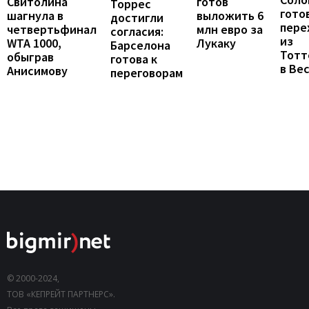
готов
Свитолина
Торрес
гото
выложить 6
шагнула в
достигли
пере
млн евро за
четвертьфинал
согласия:
из
Лукаку
WTA 1000,
Барселона
Тотт
обыграв
готова к
в Ве
Анисимову
переговорам
© 2000-2024,
ТОВ «КЕПРЕЙТ ПАРТНЕРС».