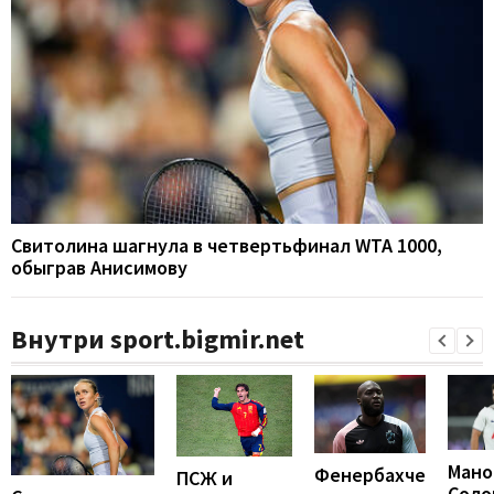
Свитолина шагнула в четвертьфинал WTA 1000,
обыграв Анисимову
Внутри sport.bigmir.net
Мано
Фенербахче
ПСЖ и
Соло