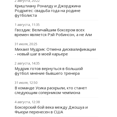
2 августа, 20:22
Криштиану Роналду и Джорджина
Родригес: свадьба года на родине
футболиста
1 августа, 11:35
Гвоздик: Величайшим боксером всех
времен является Рэй Робинсон, а не Али
31 июля, 20:25
Михаил Мудрик: Отмена дисквалификации
- новый шаг в моей карьере
2 августа, 14:35
Мудрик готов вернуться в большой
футбол: мнение бывшего тренера
31 июля, 12:50
В команде Усика раскрыли, кто станет
следующим соперником чемпиона
4 августа, 12:38
Боксерский бой века между Джошуа и
Фьюри перенесен в США