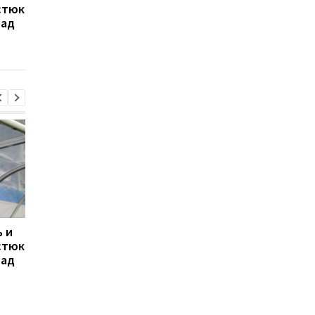
стюк
Потапову, пробившись в
пробивается в 1/8
над
1/8 финала WTA в
финала WTA 1000 в
Торонто
Торонто, обыграв
Мэдисон Киз
 и
Свитолина разгромила
Марта Костюк
стюк
Потапову, пробившись в
пробивается в 1/8
над
1/8 финала WTA в
финала WTA 1000 в
Торонто
Торонто, обыграв
Мэдисон Киз