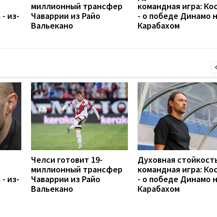
миллионный трансфер
командная игра: Ко
- из-
Чаваррии из Райо
- о победе Динамо 
Вальекано
Карабахом
Челси готовит 19-
Духовная стойкость
миллионный трансфер
командная игра: Ко
- из-
Чаваррии из Райо
- о победе Динамо 
Вальекано
Карабахом