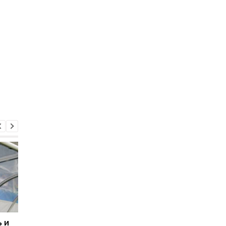
 и
Свитолина разгромила
Марта Костюк