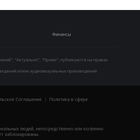
Финансы
аний", "Актуально", "Промо", публикуются на правах
ведений и/или аудиовизуальных произведений
льское Соглашение
|
Политика в сфере
реальных людей, непосредственно или косвенно
ут заблокированы.