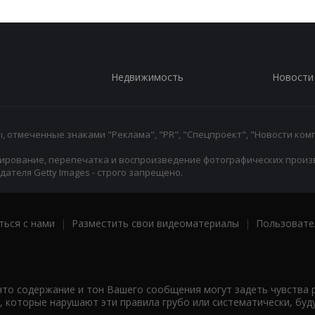
Недвижимость
Новости
 отмеченные знаками "Реклама", "PR", "Спецпроект", "Новости комп
ирование, перепечатка и воспроизведение фотографических произ
ателя Getty Images - строго запрещено.
ться с нами
|
Разместить свои видеоматериалы
|
Пользовате
что содержание и тон Вашего сообщения могут задеть чувства 
 которые нарушают эти правила грубо или систематически, буд