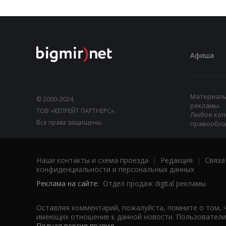
Афиша
Материалы,
© 2000-2024,
рекламы.
ТОВ «КЕПРЕЙТ ПАРТНЕРС».
Любое коп
Все права защищены.
правооблад
Наши контакты и схема проезда
|
Редакция
|
Связа
конфиденциальности и персональных данных
Реклама на сайте:
Отдел продаж digital рекламы
Оставляя комментарий, пожалуйста, помните о том, 
имеющих отношение к данной новости. Пользователи,
Полная версия правил