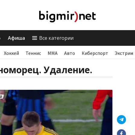
о
Афиша
Все категории
Хоккей
Теннис
ММА
Авто
Киберспорт
Экстрим
номорец. Удаление.