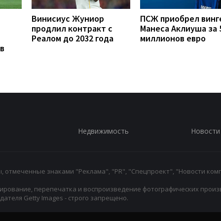
Винисиус Жуниор
ПСЖ приобрел винг
продлил контракт с
Манеса Аклиуша за 
Реалом до 2032 года
миллионов евро
в
Недвижимость
Новости
 отмеченные знаками "Реклама", "PR", "Спецпроект", "Новости комп
ирование, перепечатка и воспроизведение фотографических произ
ателя Getty Images - строго запрещено.