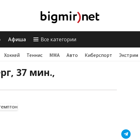
о
Афиша
Все категории
Хоккей
Теннис
ММА
Авто
Киберспорт
Экстрим
рг, 37 мин.,