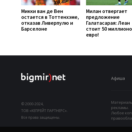
Микки ван де Вен
Милан отвергает
остается в Тоттенхэме,
предложение
отказав Ливерпулю и
Галатасарая: Леан
Барселоне
стоит 50 миллионо
евро!
Афиша
Материалы,
© 2000-2024,
рекламы.
ТОВ «КЕПРЕЙТ ПАРТНЕРС».
Любое коп
Все права защищены.
правооблад