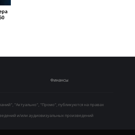
ера
FA отказывается
Реал Мадрид рискуе
50
поддерживать
потерять Родри:
президента ФИФА
Барселона вступает 
Инфантино: Утрата
игру
доверия
Финансы
аний", "Актуально", "Промо", публикуются на правах
ведений и/или аудиовизуальных произведений