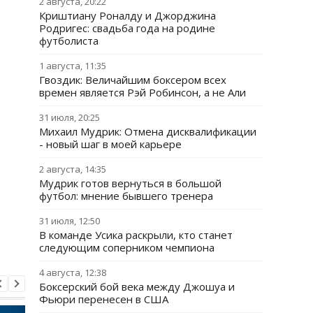
2 августа, 20:22
Криштиану Роналду и Джорджина
Родригес: свадьба года на родине
футболиста
1 августа, 11:35
Гвоздик: Величайшим боксером всех
времен является Рэй Робинсон, а не Али
31 июля, 20:25
Михаил Мудрик: Отмена дисквалификации
- новый шаг в моей карьере
2 августа, 14:35
Мудрик готов вернуться в большой
футбол: мнение бывшего тренера
31 июля, 12:50
В команде Усика раскрыли, кто станет
следующим соперником чемпиона
4 августа, 12:38
Боксерский бой века между Джошуа и
Фьюри перенесен в США