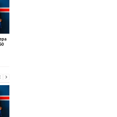
ера
FA отказывается
Реал Мадрид рискуе
50
поддерживать
потерять Родри:
президента ФИФА
Барселона вступает 
Инфантино: Утрата
игру
доверия