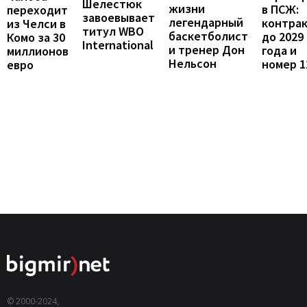
Шелестюк
жизни
в ПСЖ:
переходит
завоевывает
легендарный
контра
из Челси в
титул WBO
баскетболист
до 2029
Комо за 30
International
и тренер Дон
года и
миллионов
Нельсон
номер 1
евро
© 2000-2024,