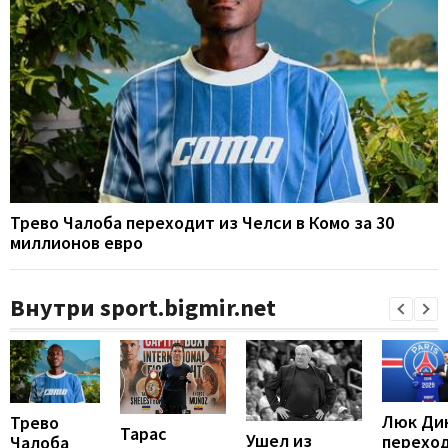
Трево Чалоба переходит из Челси в Комо за 30
миллионов евро
Внутри sport.bigmir.net
Люк Ди
Трево
Тарас
Ушел из
перехо
Чалоба