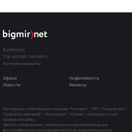
© 2000-2024,
ТОВ «КЕПРЕЙТ ПАРТНЕРС».
Все права защищены.
Афиша
Недвижимость
Новости
Финансы
Материалы, отмеченные знаками "Реклама", "PR", "Спецпроект",
"Новости компаний", "Актуально", "Промо", публикуются на
правах рекламы.
Любое копирование, перепечатка и воспроизведение
фотографических произведений и/или аудиовизуальных