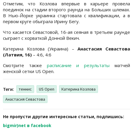
Отметим, что Козлова впервые в карьере провела
поединок на стадии второго раунда на Больших шлемах.
В Нью-Йорке украинка стартовала с квалификации, а в
первом круге обыграла Ирину Бегу.
Что касается Севастовой, 16-ая сеяная в третьем раунде
сыграет с хорваткой Донной Векич.
Катерина Козлова (Украина) –
Анастасия Севастова
(Латвия, 16)
– 4:6, 4:6
Смотрите также
расписание и результаты
матчей
женской сетки US Open.
Теги:
теннис
US Open
Катерина Козлова
Анастасия Севастова
Не пропусти другие интересные статьи, подпишись:
bigmir)net в facebook