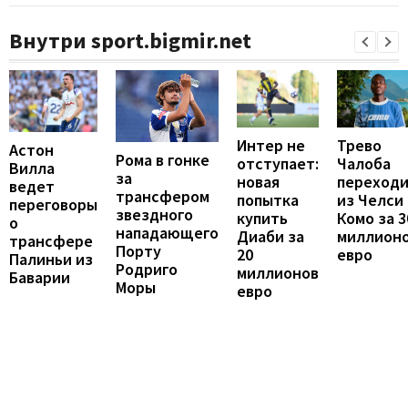
Внутри sport.bigmir.net
Интер не
Трево
Астон
Рома в гонке
отступает:
Чалоба
Вилла
за
новая
переход
ведет
трансфером
попытка
из Челси 
переговоры
звездного
купить
Комо за 3
о
нападающего
Диаби за
миллион
трансфере
Порту
20
евро
Палиньи из
Родриго
миллионов
Баварии
Моры
евро