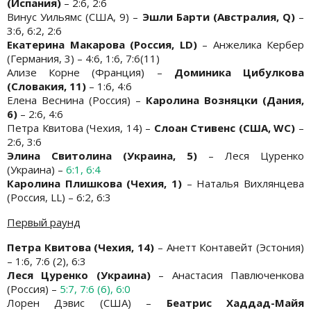
(Испания)
– 2:6, 2:6
Винус Уильямс (США, 9) –
Эшли Барти (Австралия, Q)
–
3:6, 6:2, 2:6
Екатерина Макарова (Россия, LD)
– Анжелика Кербер
(Германия, 3) – 4:6, 1:6, 7:6(11)
Ализе Корне (Франция) –
Доминика Цибулкова
(Словакия, 11)
– 1:6, 4:6
Елена Веснина (Россия) –
Каролина Возняцки (Дания,
6)
– 2:6, 4:6
Петра Квитова (Чехия, 14) –
Слоан Стивенс (США, WC)
–
2:6, 3:6
Элина Свитолина (Украина, 5)
– Леся Цуренко
(Украина) –
6:1, 6:4
Каролина Плишкова (Чехия, 1)
– Наталья Вихлянцева
(Россия, LL) – 6:2, 6:3
Первый раунд
Петра Квитова (Чехия, 14)
– Анетт Контавейт (Эстония)
– 1:6, 7:6 (2), 6:3
Леся Цуренко (Украина)
– Анастасия Павлюченкова
(Россия) –
5:7, 7:6 (6), 6:0
Лорен Дэвис (США) –
Беатрис Хаддад-Майя