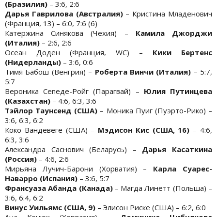
(Бразилия)
– 3:6, 2:6
Дарья Гаврилова (Австралия)
– Кристина Младенович
(Франция, 13) – 6:0, 7:6 (6)
Катержина Синякова (Чехия) –
Камила Джорджи
(Италия)
– 2:6, 2:6
Осеан Доден (Франция, WC) –
Кики Бертенс
(Нидерланды)
– 3:6, 0:6
Тимя Бабош (Венгрия) –
Роберта Винчи (Италия)
– 5:7,
5:7
Вероника Сепеде-Ройг (Парагвай) –
Юлия Путинцева
(Казахстан)
– 4:6, 6:3, 3:6
Тэйлор Таунсенд (США)
– Моника Пуиг (Пуэрто-Рико) –
3:6, 6:3, 6:2
Коко Вандевеге (США) –
Мэдисон Кис (США, 16)
– 4:6,
6:3, 3:6
Александра Саснович (Беларусь) –
Дарья Касаткина
(Россия)
– 4:6, 2:6
Мирьяна Лучич-Барони (Хорватия) –
Карла Суарес-
Наварро (Испания)
– 3:6, 5:7
Франсуаза Абанда (Канада)
– Магда Линетт (Польша) –
3:6, 6:4, 6:2
Винус Уильямс (США, 9)
– Элисон Риске (США) – 6:2, 6:0
Ана Конюх (Хорватия) –
Доминика Цибулкова