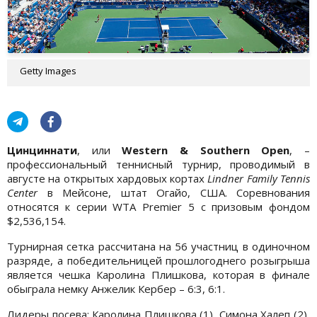
Getty Images
Цинциннати
, или
Western & Southern Open
, –
профессиональный теннисный турнир, проводимый в
августе на открытых хардовых кортах
Lindner Family Tennis
Center
в Мейсоне, штат Огайо, США. Соревнования
относятся к серии WTA Premier 5 с призовым фондом
$2,536,154.
Турнирная сетка рассчитана на 56 участниц в одиночном
разряде, а победительницей прошлогоднего розыгрыша
является чешка Каролина Плишкова, которая в финале
обыграла немку Анжелик Кербер – 6:3, 6:1.
Лидеры посева: Каролина Плишкова (1), Симона Халеп (2),