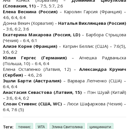
(Словакия, 11)
– 7:5, 5:7, 2:6
Елена Веснина (Россия)
– Каролин Гарсия (Франция) –
4:6, 6:4, 6:4
Донна Векич (Хорватия) –
Наталья Вихлянцева (Россия)
– 3:6, 6:2, 3:6
Екатерина Макарова (Россия, LD)
– Барбора Стрыцова
(Чехия) – 6:4, 6:1
Ализе Корне (Франция)
– Катрин Беллис (США) – 7:6(5),
3:6, 6:2
Юлия Гергес (Германия)
– Агнешка Радваньска
(Польша, 10) – 6:4, 6:4
Елена Остапенко (Латвия, 12) –
Александра Крунич
(Сербия)
– 4:6, 2:6
Эшли Барти (Австралия)
– Варвара Лепченко (США) –
6:4, 6:4
Анастасия Севастова (Латвия, 15)
– Пэн Шуай (Китай)
– 3:6, 6:4, 6:2
Слоан Стивенс (США, WC)
– Люси Шафаржова (Чехия) –
6:4, 7:6 (5)
Теги:
теннис
WTA
Элина Свитолина
цинциннати