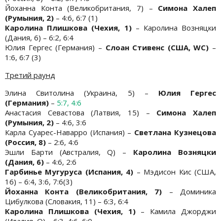
Йоханна Конта (Великобритания, 7) –
Симона Халеп
(Румыния, 2)
– 4:6, 6:7 (1)
Каролина Плишкова (Чехия, 1)
– Каролина Возняцки
(Дания, 6) – 6:2, 6:4
Юлия Гергес (Германия) –
Слоан Стивенс (США, WC)
–
1:6, 6:7 (3)
Третий раунд
Элина Свитолина (Украина, 5) –
Юлия Гергес
(Германия)
–
5:7, 4:6
Анастасия Севастова (Латвия, 15) –
Симона Халеп
(Румыния, 2)
– 4:6, 3:6
Карла Суарес-Наварро (Испания) –
Светлана Кузнецова
(Россия, 8)
– 2:6, 4:6
Эшли Барти (Австралия, Q) –
Каролина Возняцки
(Дания, 6)
– 4:6, 2:6
Гарбинье Мугуруса (Испания, 4)
– Мэдисон Кис (США,
16) – 6:4, 3:6, 7:6(3)
Йоханна Конта (Великобритания, 7)
– Доминика
Цибулкова (Словакия, 11) – 6:3, 6:4
Каролина Плишкова (Чехия, 1)
– Камила Джорджи
(Италия, Q) – 6:3, 4:6, 6:0