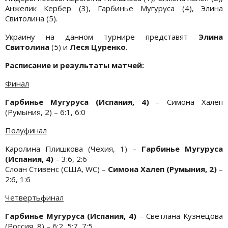
Анжелик Кербер (3), Гарбинье Мугуруса (4), Элина
Свитолина (5).
Украину на данном турнире представят
Элина
Свитолина
(5) и
Леся Цуренко
.
Расписание и результаты матчей:
Финал
Гарбинье Мугуруса (Испания, 4)
– Симона Халеп
(Румыния, 2) – 6:1, 6:0
Полуфинал
Каролина Плишкова (Чехия, 1) –
Гарбинье Мугуруса
(Испания, 4)
– 3:6, 2:6
Слоан Стивенс (США, WC) –
Симона Халеп (Румыния, 2)
–
2:6, 1:6
Четвертьфинал
Гарбинье Мугуруса (Испания, 4)
– Светлана Кузнецова
(Россия, 8) – 6:2, 5:7, 7:5