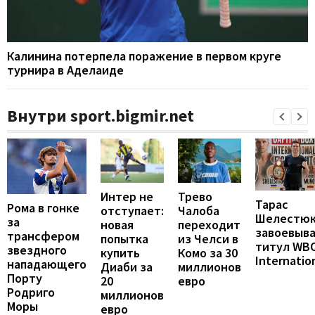
Калинина потерпела поражение в первом круге
турнира в Аделаиде
Внутри sport.bigmir.net
Интер не
Трево
Тарас
Рома в гонке
отступает:
Чалоба
Шелестю
за
новая
переходит
завоевыв
трансфером
попытка
из Челси в
титул WB
звездного
купить
Комо за 30
Internatio
нападающего
Диаби за
миллионов
Порту
20
евро
Родриго
миллионов
Моры
евро