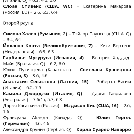
Слоан Стивенс (США, WC)
– Екатерина Макарова
(Россия, LD) – 2:6, 6:3, 6:4
Второй раунд
Симона Халеп (Румыния, 2)
– Тэйлор Таунсенд (США, Q)
– 6:4, 6:1
Йоханна Конта (Великобритания, 7)
– Кики Бертенс
(Нидерланды) – 6:3, 6:3
Гарбинье Мугуруса (Испания, 4)
– Беатрис Хаддад-
Майя (Бразилия, Q) – 6:2, 6:0
Юлия Путинцева (Казахстан) –
Светлана Кузнецова
(Россия, 8)
– 3:6, 4:6
Анастасия Севастова (Латвия, 15)
– Роберта Винчи
(Италия) – 6:2, 7:5
Камила Джорджи (Италия, Q)
– Дарья Гаврилова
(Австралия) – 7:6(1), 5:7, 6:3
Дарья Касаткина (Россия) –
Мэдисон Кис (США, 16)
– 2:6,
1:6
Франсуаза Абанда (Канада, Q) –
Юлия Гергес
(Германия)
– 4:6, 4:6
Александра Крунич (Сербия, Q) –
Карла Суарес-Наварро