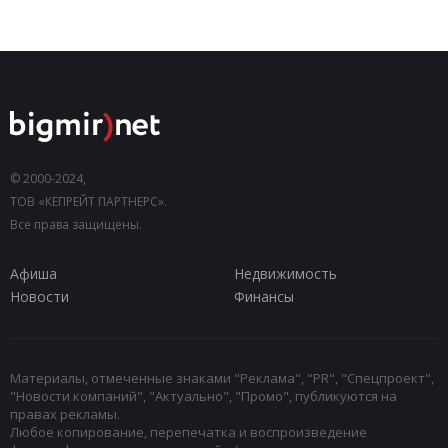
© 2000-2024,
ТОВ «КЕПРЕЙТ ПАРТНЕРС».
Все права защищены.
Афиша
Недвижимость
Новости
Финансы
Материалы, отмеченные знаками "Реклама", "PR", "Спецпроект",
"Новости компаний", "Актуально", "Промо", публикуются на
правах рекламы.
Любое копирование, перепечатка и воспроизведение