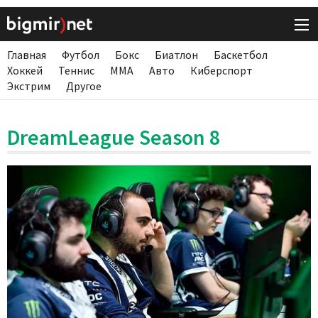
Главная
Футбол
Бокс
Биатлон
Баскетбол
Хоккей
Теннис
ММА
Авто
Киберспорт
Экстрим
Другое
DreamLeague Season 8