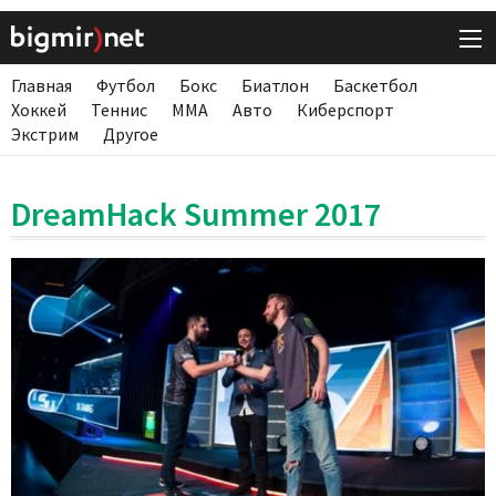
Главная
Футбол
Бокс
Биатлон
Баскетбол
Хоккей
Теннис
ММА
Авто
Киберспорт
Экстрим
Другое
DreamHack Summer 2017