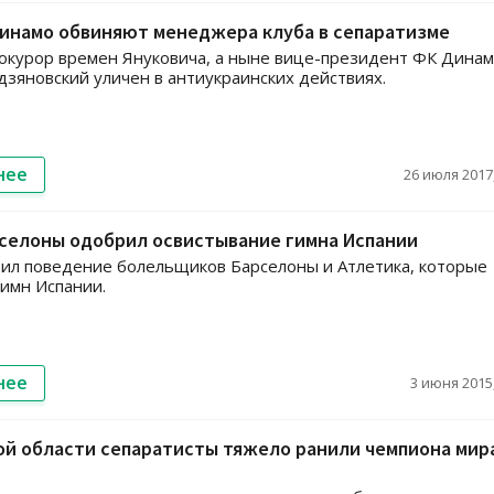
Динамо обвиняют менеджера клуба в сепаратизме
окурор времен Януковича, а ныне вице-президент ФК Дина
зяновский уличен в антиукраинских действиях.
нее
26 июля 2017,
рселоны одобрил освистывание гимна Испании
ил поведение болельщиков Барселоны и Атлетика, которые
гимн Испании.
нее
3 июня 2015,
й области сепаратисты тяжело ранили чемпиона мир