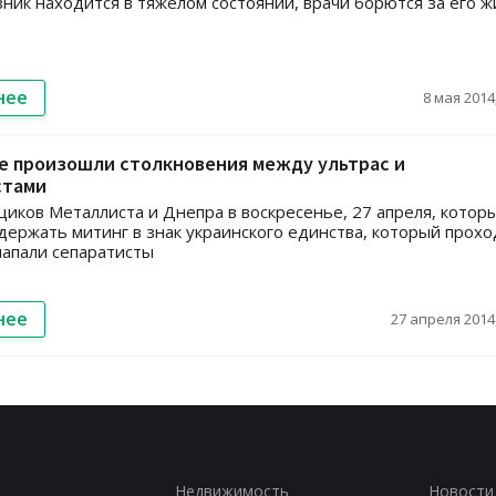
ник находится в тяжелом состоянии, врачи борются за его ж
нее
8 мая 2014,
е произошли столкновения между ультрас и
стами
иков Металлиста и Днепра в воскресенье, 27 апреля, котор
ержать митинг в знак украинского единства, который прохо
напали сепаратисты
нее
27 апреля 2014,
Недвижимость
Новости