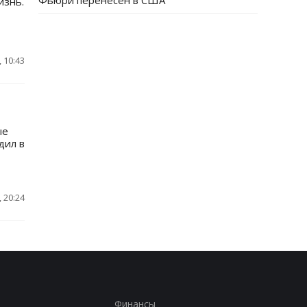
Фьюри перенесен в США
изнь.
 10:43
ые
дил в
 20:24
Финансы