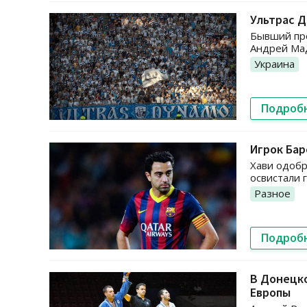
Ультрас 
Бывший пр
Андрей Мад
Украина
Подроб
Игрок Ба
Хави одобр
освистали 
Разное
Подроб
В Донецко
Европы