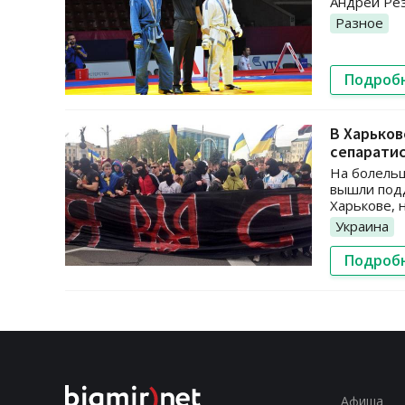
Андрей Рез
Разное
Подроб
В Харьков
сепарати
На болельщ
вышли подд
Харькове, 
Украина
Подроб
Афиша