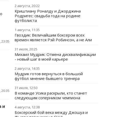
2 августа, 20:22
Криштиану Роналду и Джорджина
мо
Родригес: свадьба года на родине
футболиста
1 августа, 11:35
Гвоздик: Величайшим боксером всех
времен является Рэй Робинсон, а не Али
 23:05
31 июля, 20:25
Михаил Мудрик: Отмена дисквалификации
- новый шаг в моей карьере
2 августа, 14:35
Мудрик готов вернуться в большой
футбол: мнение бывшего тренера
31 июля, 12:50
 20:35
В команде Усика раскрыли, кто станет
следующим соперником чемпиона
а и
4 августа, 12:38
Боксерский бой века между Джошуа и