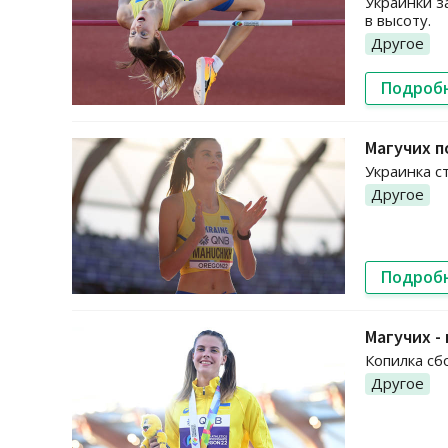
Украинки з
в высоту.
Другое
Подроб
Магучих п
Украинка с
Другое
Подроб
Магучих -
Копилка сб
Другое