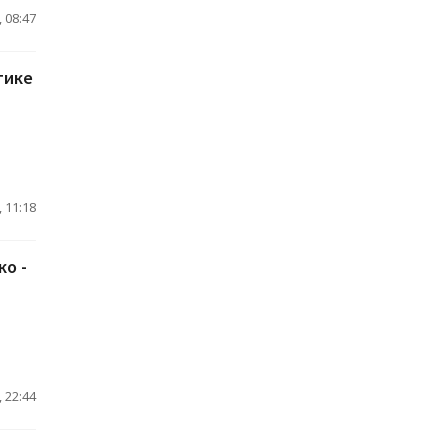
 08:47
тике
 11:18
ко -
 22:44