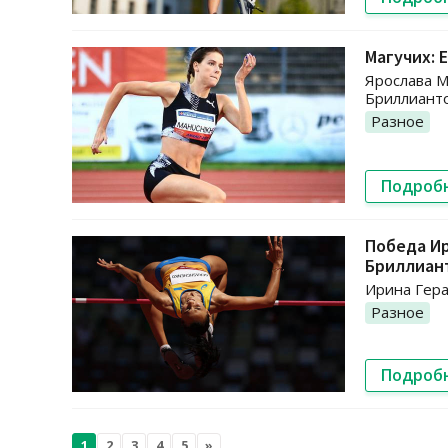
Магучих: 
Ярослава М
Бриллианто
Разное
Подроб
Победа Ир
Бриллиан
Ирина Гера
Разное
Подроб
1
2
3
4
5
»