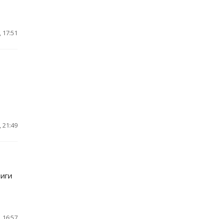
 17:51
 21:49
Лиги
 16:57