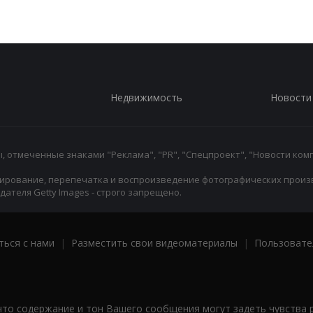
Недвижимость
Новости
 отмеченные знаками "Реклама", "PR", "Спецпроект", "Новости комп
ирование, перепечатка и воспроизведение фотографических произ
ателя Getty Images - строго запрещено.
ться с нами
|
Разместить свои видеоматериалы
|
Пользовате
что содержание и тон Вашего сообщения могут задеть чувства 