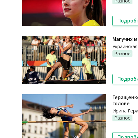
Разное
Подроб
Магучих м
Украинская
Разное
Подроб
Геращенко
голове
Ирина Гера
Разное
Подроб