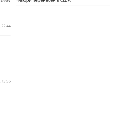
Фьюри перенесен в США
ыжках
 22:44
 13:56