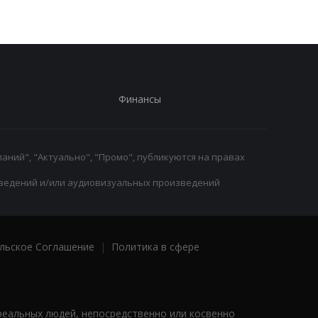
Финансы
аний", "Актуально", "Промо", публикуются на правах
ведений и/или аудиовизуальных произведений
льское Соглашение
|
Политика в сфере
реальных людей, непосредственно или косвенно