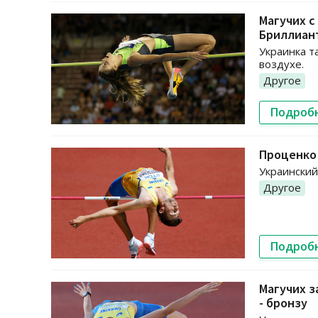
Магучих с
Бриллиан
Украинка т
воздухе.
Другое
Подроб
Проценко 
Украинский
Другое
Подроб
Магучих з
- бронзу