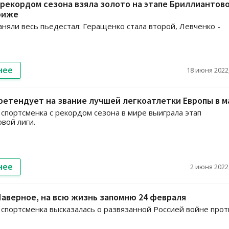
 рекордом сезона взяла золото на этапе Бриллиантов
риже
аняли весь пьедестал: Геращенко стала второй, Левченко -
нее
18 июня 2022,
ретендует на звание лучшей легкоатлетки Европы в м
 спортсменка с рекордом сезона в мире выиграла этап
вой лиги.
нее
2 июня 2022,
Наверное, на всю жизнь запомню 24 февраля
 спортсменка высказалась о развязанной Россией войне прот