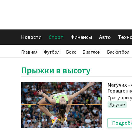
Новости
Спорт
Финансы
Авто
Техн
Главная
Футбол
Бокс
Биатлон
Баскетбол
Прыжки в высоту
Магучих -
Геращенк
Сразу три 
Другое
Подроб