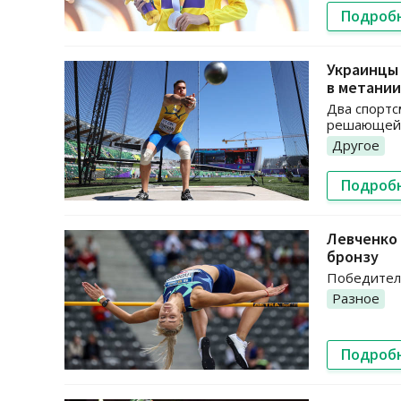
Подроб
Украинцы 
в метании
Два спортс
решающей с
Другое
Подроб
Левченко 
бронзу
Победитель
Разное
Подроб