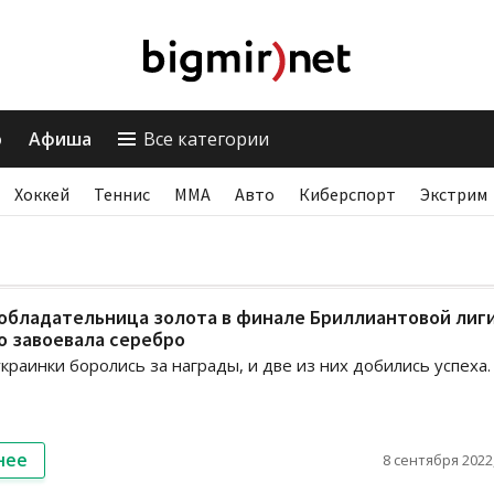
о
Афиша
Все категории
Хоккей
Теннис
ММА
Авто
Киберспорт
Экстрим
 обладательница золота в финале Бриллиантовой лиги
о завоевала серебро
украинки боролись за награды, и две из них добились успеха.
нее
8 сентября 2022,