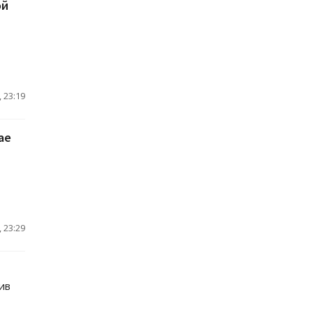
ой
 23:19
ае
 23:29
ив