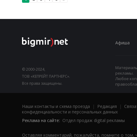
Афиша
Материалы,
© 2000-2024,
рекламы.
ТОВ «КЕПРЕЙТ ПАРТНЕРС».
Любое коп
Все права защищены.
правооблад
Наши контакты и схема проезда
|
Редакция
|
Связа
конфиденциальности и персональных данных
Реклама на сайте:
Отдел продаж digital рекламы
Оставляя комментарий, пожалуйста, помните о том, 