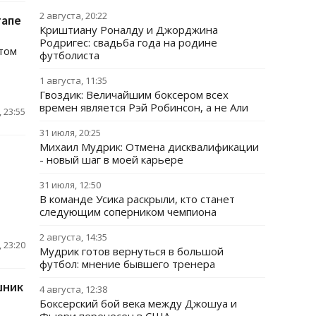
2 августа, 20:22
тапе
Криштиану Роналду и Джорджина
Родригес: свадьба года на родине
ытом
футболиста
1 августа, 11:35
Гвоздик: Величайшим боксером всех
времен является Рэй Робинсон, а не Али
 23:55
31 июля, 20:25
Михаил Мудрик: Отмена дисквалификации
- новый шаг в моей карьере
31 июля, 12:50
В команде Усика раскрыли, кто станет
следующим соперником чемпиона
2 августа, 14:35
 23:20
Мудрик готов вернуться в большой
футбол: мнение бывшего тренера
шник
4 августа, 12:38
Боксерский бой века между Джошуа и