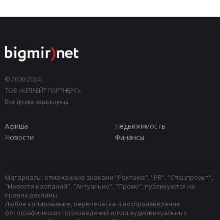
© 2000-2024,
ТОВ «КЕПРЕЙТ ПАРТНЕРС».
Все права защищены.
Афиша
Недвижимость
Новости
Финансы
Материалы, отмеченные знаками "Реклама", "PR", "Спецпроект",
"Новости компаний", "Актуально", "Промо", публикуются на
правах рекламы.
Любое копирование, перепечатка и воспроизведение
фотографических произведений и/или аудиовизуальных