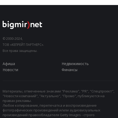
© 2000-2024,
ТОВ «КЕПРЕЙТ ПАРТНЕРС».
Все права защищены.
Афиша
Недвижимость
Новости
Финансы
Материалы, отмеченные знаками "Реклама", "PR", "Спецпроект",
"Новости компаний", "Актуально", "Промо", публикуются на
правах рекламы.
Любое копирование, перепечатка и воспроизведение
фотографических произведений и/или аудиовизуальных
произведений правообладателя Getty Images - строго