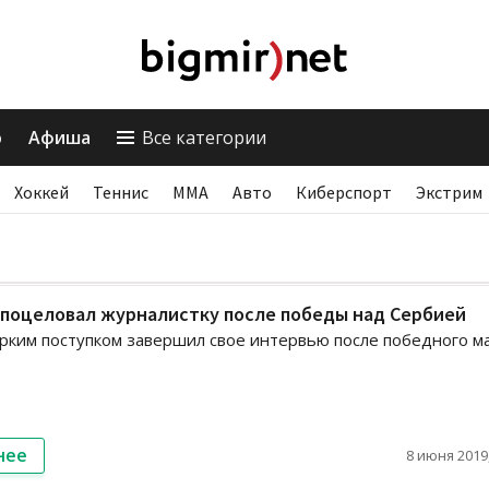
о
Афиша
Все категории
Хоккей
Теннис
ММА
Авто
Киберспорт
Экстрим
 поцеловал журналистку после победы над Сербией
рким поступком завершил свое интервью после победного м
нее
8 июня 2019,