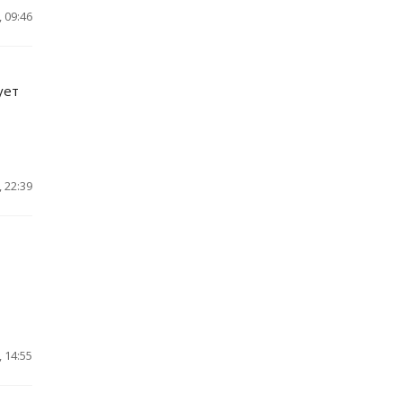
 09:46
ует
 22:39
 14:55