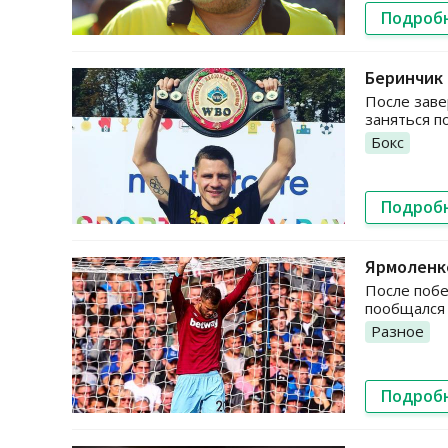
Подроб
Беринчик 
После зав
заняться п
Бокс
Подроб
Ярмоленко
После побе
пообщался 
Разное
Подроб