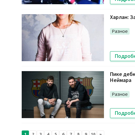
Харлан: З
Разное
Подроб
Пике дебю
Неймара
Разное
Подроб
1
2
3
4
5
6
7
8
9
10
»