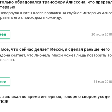
только обрадовался трансферу Алиссона, что прервал
нтервью
Ливерпуля Юрген Клопп ворвался на клубное интервью Алисс
равить его с приходом в команду.
нее
20 июля 2018,
 Все, что сейчас делает Месси, я сделал раньше него
дона считает, что Лионель Месси может лишь повторить то,
елал он.
нее
31 мая 2018,
 заплакал во время интервью, говоря о скором уходе
 ПСЖ