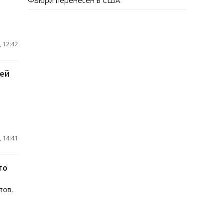
Фьюри перенесен в США
 12:42
ией
 14:41
то
тов.