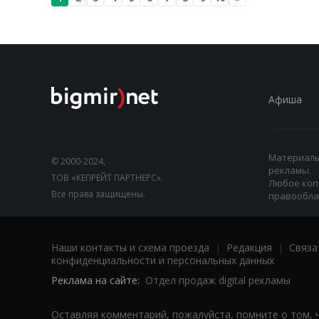
Афиша
Материалы,
© 2000-2024,
рекламы.
ТОВ «КЕПРЕЙТ ПАРТНЕРС».
Любое коп
Все права защищены.
правооблад
Наши контакты и схема проезда
|
Редакция
|
Связа
конфиденциальности и персональных данных
Реклама на сайте:
Отдел продаж digital рекламы
Оставляя комментарий, пожалуйста, помните о том, 