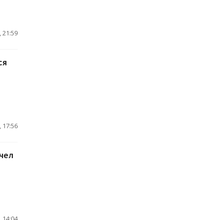
 21:59
ся
 17:56
чел
 14:04