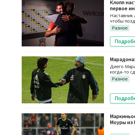
Клопп нас
первое и
Наставник 
чтобы позд
Разное
Подроб
Марадона:
Диего Мара
когда-то сд
Разное
Подроб
Маркиньос
Моуры из