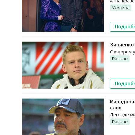
Анна Краве
Украина
Подроб
Зинченко 
С юмором у
Разное
Подроб
Марадона 
слов
Легенде ми
Разное