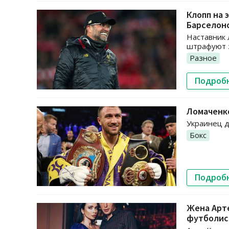
Клопп на 
Барселон
Наставник 
штрафуют 
Разное
Подроб
Ломаченко
Украинец д
Бокс
Подроб
Жена Арте
футболис