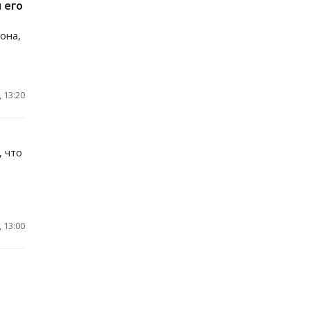
 его
она,
 13:20
 что
 13:00