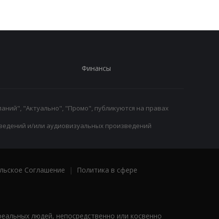
Финансы
аний", "Актуально", "Промо", публикуются на правах
ведений и/или аудиовизуальных произведений
льское Соглашение
|
Политика в сфере
реальных людей, непосредственно или косвенно