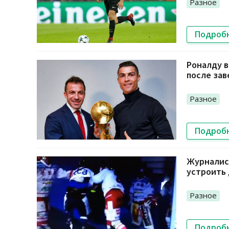
Разное
Подроб
Роналду в
после за
Разное
Подроб
Журналист
устроить 
Разное
Подроб