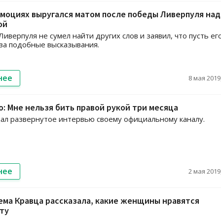
эмоциях выругался матом после победы Ливерпуля над
ой
Ливерпуля не сумел найти других слов и заявил, что пусть ег
за подобные высказывания.
нее
8 мая 2019,
: Мне нельзя бить правой рукой три месяца
ал развернутое интервью своему официальному каналу.
нее
2 мая 2019,
ма Кравца рассказала, какие женщины нравятся
ту