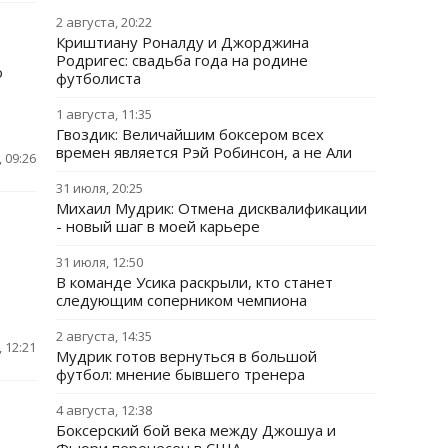
2 августа, 20:22
Криштиану Роналду и Джорджина
Родригес: свадьба года на родине
о
футболиста
1 августа, 11:35
Гвоздик: Величайшим боксером всех
времен является Рэй Робинсон, а не Али
 09:26
31 июля, 20:25
Михаил Мудрик: Отмена дисквалификации
- новый шаг в моей карьере
31 июля, 12:50
В команде Усика раскрыли, кто станет
следующим соперником чемпиона
2 августа, 14:35
 12:21
Мудрик готов вернуться в большой
футбол: мнение бывшего тренера
4 августа, 12:38
Боксерский бой века между Джошуа и