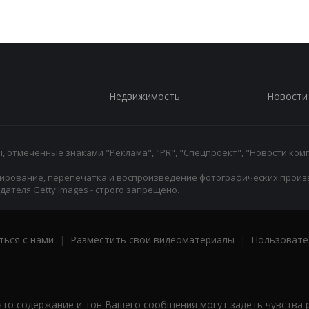
Недвижимость
Новости
 отмеченные знаками "Реклама", "PR", "Спецпроект", "Новости комп
ирование, перепечатка и воспроизведение фотографических произ
ателя Getty Images - строго запрещено.
ться с нами
|
Разместить свои видеоматериалы
|
Пользовате
что содержание и тон Вашего сообщения могут задеть чувства 