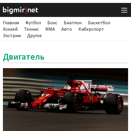
Главная
Футбол
Бокс
Биатлон
Баскетбол
Хоккей
Теннис
ММА
Авто
Киберспорт
Экстрим
Другое
Двигатель