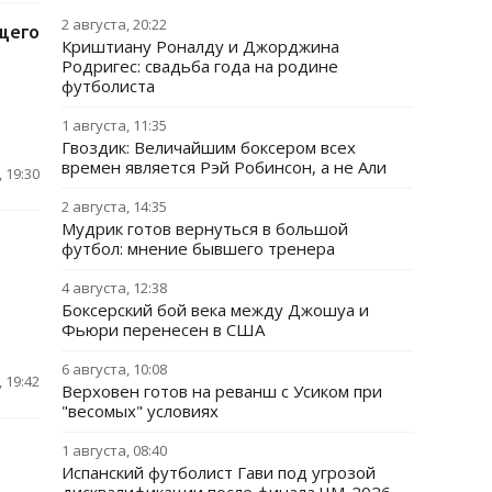
2 августа, 20:22
щего
Криштиану Роналду и Джорджина
Родригес: свадьба года на родине
футболиста
1 августа, 11:35
Гвоздик: Величайшим боксером всех
времен является Рэй Робинсон, а не Али
 19:30
2 августа, 14:35
Мудрик готов вернуться в большой
футбол: мнение бывшего тренера
4 августа, 12:38
Боксерский бой века между Джошуа и
Фьюри перенесен в США
6 августа, 10:08
 19:42
Верховен готов на реванш с Усиком при
"весомых" условиях
1 августа, 08:40
Испанский футболист Гави под угрозой