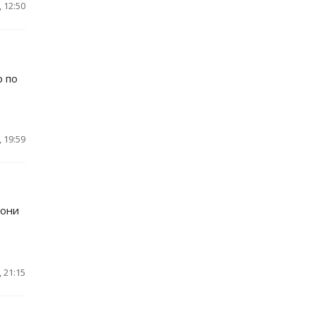
 12:50
р по
 19:59
Тони
 21:15