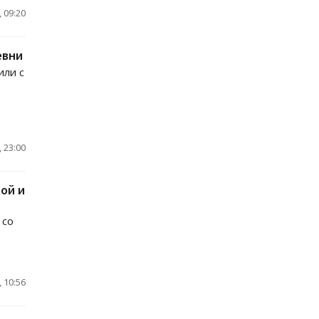
 09:20
евни
или с
 23:00
ой и
 со
 10:56