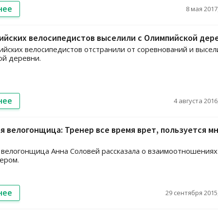
нее
8 мая 2017,
сийских велосипедистов выселили с Олимпийской дер
ийских велосипедистов отстранили от соревнований и высел
ой деревни.
нее
4 августа 2016,
я велогонщица: Тренер все время врет, пользуется мн
 велогонщица Анна Соловей рассказала о взаимоотношениях
ером.
нее
29 сентября 2015,