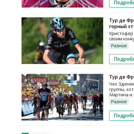
Подроб
Тур де Фр
горный эт
Кристофер 
своим конк
Разное
Подроб
Тур де Фр
Чех Зденек
группы, ко
Мартина и
Разное
Подроб