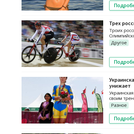
Подроб
Трех рос
Троих росс
Олимпийск
Другое
Подроб
Украинска
унижает
Украинская
своим трен
Разное
Подроб