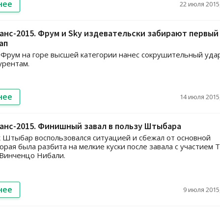
нее
22 июля 2015,
анс-2015. Фрум и Sky издевательски забирают первый
ап
Фрум на горе высшей категории нанес сокрушительный уда
урентам.
нее
14 июля 2015,
анс-2015. Финишный завал в пользу Штыбара
 Штыбар воспользовался ситуацией и сбежал от основной
торая была разбита на мелкие куски после завала с участием 
 Винченцо Нибали.
нее
9 июля 2015,