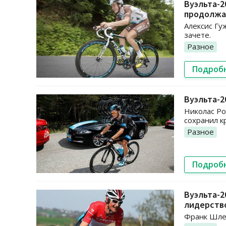
Вуэльта-2
продолжа
Алексис Гу
зачете.
Разное
Подроб
Вуэльта-2
Николас Ро
сохранил к
Разное
Подроб
Вуэльта-2
лидерств
Франк Шлек