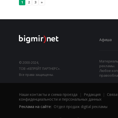
1
2
3
»
Афиша
Материалы,
© 2000-2024,
рекламы.
ТОВ «КЕПРЕЙТ ПАРТНЕРС».
Любое коп
Все права защищены.
правооблад
Наши контакты и схема проезда
|
Редакция
|
Связа
конфиденциальности и персональных данных
Реклама на сайте:
Отдел продаж digital рекламы