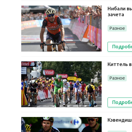
Нибали вы
зачета
Разное
Подроб
Киттель в
Разное
Подроб
Кэвендиш 