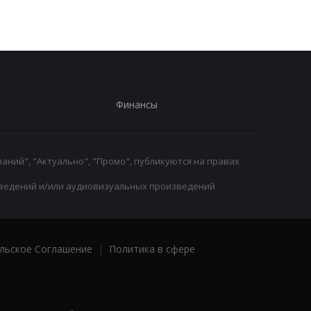
Финансы
аний", "Актуально", "Промо", публикуются на правах
ведений и/или аудиовизуальных произведений
льское Соглашение
|
Политика в сфере