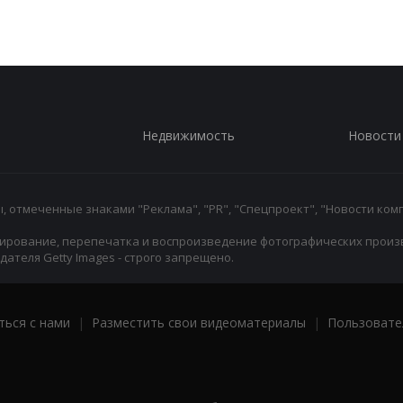
Недвижимость
Новости
 отмеченные знаками "Реклама", "PR", "Спецпроект", "Новости комп
ирование, перепечатка и воспроизведение фотографических произ
ателя Getty Images - строго запрещено.
ться с нами
|
Разместить свои видеоматериалы
|
Пользовате