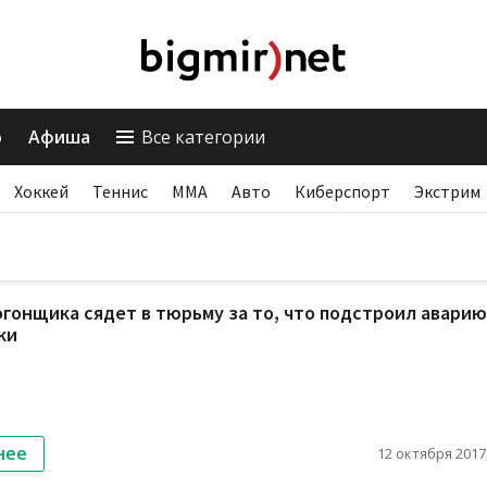
о
Афиша
Все категории
Хоккей
Теннис
ММА
Авто
Киберспорт
Экстрим
гонщика сядет в тюрьму за то, что подстроил аварию
ки
нее
12 октября 2017,