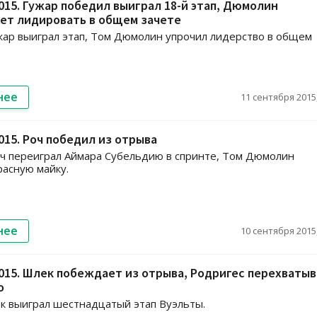
015. Гужар победил выиграл 18-й этап, Дюмолин
ет лидировать в общем зачете
жар выиграл этап, Том Дюмолин упрочил лидерство в общем
нее
11 сентября 2015,
015. Роч победил из отрыва
ч переиграл Аймара Субельдию в спринте, Том Дюмолин
расную майку.
нее
10 сентября 2015,
015. Шлек побеждает из отрыва, Родригес перехваты
о
 выиграл шестнадцатый этап Вуэльты.