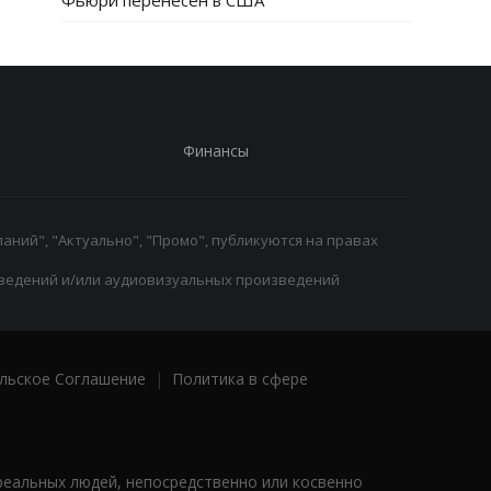
Фьюри перенесен в США
Финансы
аний", "Актуально", "Промо", публикуются на правах
ведений и/или аудиовизуальных произведений
льское Соглашение
|
Политика в сфере
реальных людей, непосредственно или косвенно