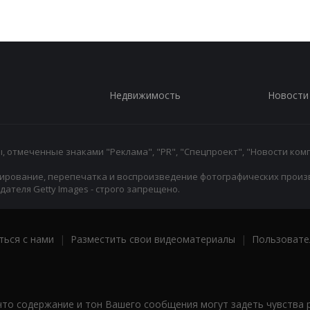
Недвижимость
Новости
 отмеченные знаками "Реклама", "PR", "Спецпроект", "Новости комп
ирование, перепечатка и воспроизведение фотографических произ
ателя Getty Images - строго запрещено.
ться с нами
|
Разместить свои видеоматериалы
|
Пользовате
что содержание и тон Вашего сообщения могут задеть чувства 