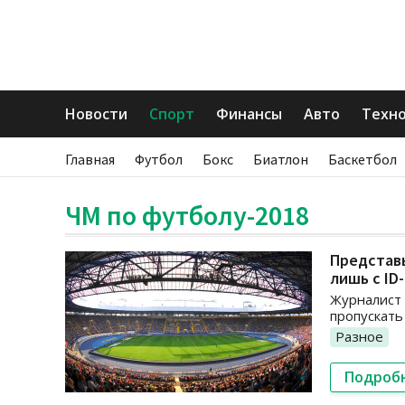
Новости
Спорт
Финансы
Авто
Техн
Главная
Футбол
Бокс
Биатлон
Баскетбол
ЧМ по футболу-2018
Представь
лишь с ID
Журналист 
пропускать
Разное
Подроб