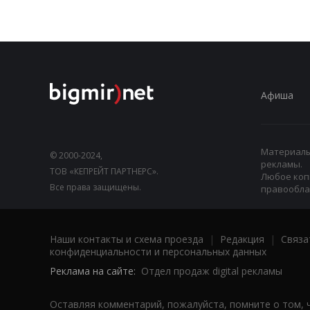
Афиша
Материалы,
© 2000-2024,
рекламы.
ТОВ «КЕПРЕЙТ ПАРТНЕРС».
Любое коп
Все права защищены.
правооблад
Наши контакты и схема проезда
|
Редакция
|
Связа
конфиденциальности и персональных данных
Реклама на сайте:
Отдел продаж digital рекламы
Оставляя комментарий, пожалуйста, помните о том, 