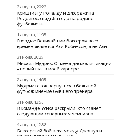
2 августа, 20:22
Криштиану Роналду и Джорджина
Родригес: свадьба года на родине
футболиста
1 августа, 11:35
Гвоздик: Величайшим боксером всех
времен является Рэй Робинсон, а не Али
31 июля, 20:25
Михаил Мудрик: Отмена дисквалификации
- новый шаг в моей карьере
2 августа, 14:35
Мудрик готов вернуться в большой
футбол: мнение бывшего тренера
31 июля, 12:50
В команде Усика раскрыли, кто станет
следующим соперником чемпиона
4 августа, 12:38
Боксерский бой века между Джошуа и