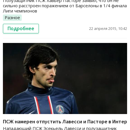
Полузащитник ПСЖ Хавьер Пасторе заявил, что он не
сильно расстроен поражением от Барселоны в 1/4 финала
Лиги чемпионов
Разное
Подробнее
22 апреля 2015, 10:42
ПСЖ намерен отпустить Лавесси и Пасторе в Интер
Нападающий ПСЖ Эсекьель Лавесси и полузащитник