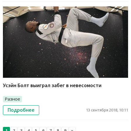
Усэйн Болт выиграл забег в невесомости
Разное
Подробнее
13 сентября 2018, 10:11
1
2
3
4
5
6
7
8
9
»