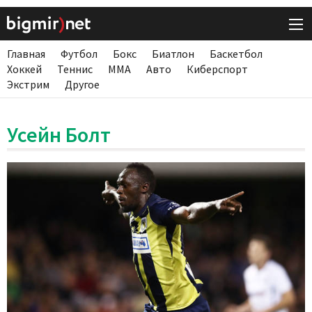
Главная
Футбол
Бокс
Биатлон
Баскетбол
Хоккей
Теннис
ММА
Авто
Киберспорт
Экстрим
Другое
Усейн Болт