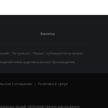
Финансы
аний", "Актуально", "Промо", публикуются на правах
ведений и/или аудиовизуальных произведений
льское Соглашение
|
Политика в сфере
реальных людей, непосредственно или косвенно