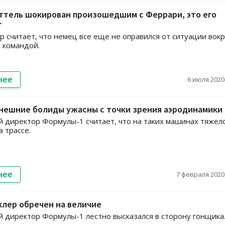
ттель шокирован произошедшим с Феррари, это его
т
 считает, что немец все еще не оправился от ситуации вокр
с командой.
нее
6 июля 2020,
ынешние болиды ужасны с точки зрения аэродинамики
 директор Формулы-1 считает, что на таких машинах тяжел
а трассе.
нее
7 февраля 2020,
клер обречен на величие
 директор Формулы-1 лестно высказался в сторону гонщика