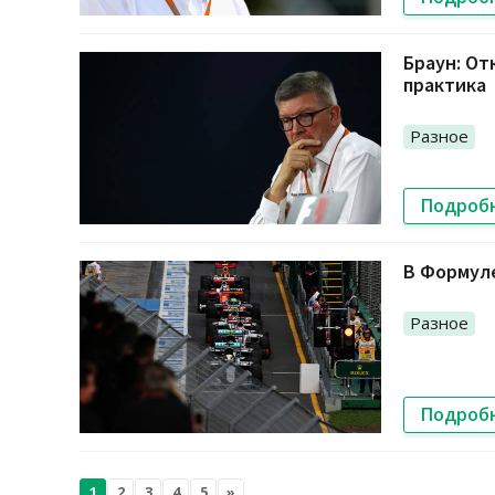
Браун: От
практика
Разное
Подроб
В Формул
Разное
Подроб
1
2
3
4
5
»