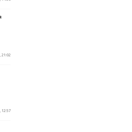
я
 21:02
 12:57