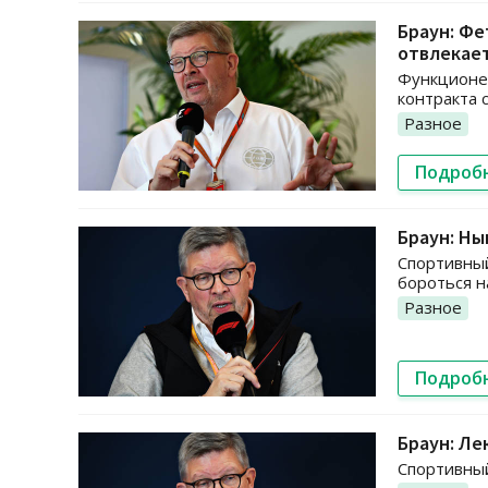
Браун: Фе
отвлекае
Функционер
контракта 
Разное
Подроб
Браун: Н
Спортивный
бороться н
Разное
Подроб
Браун: Ле
Спортивный