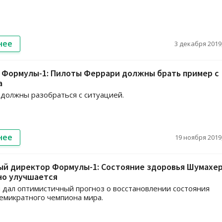
нее
3 декабря 2019,
 Формулы-1: Пилоты Феррари должны брать пример с
а
должны разобраться с ситуацией.
нее
19 ноября 2019,
ый директор Формулы-1: Состояние здоровья Шумахе
но улучшается
 дал оптимистичный прогноз о восстановлении состояния
емикратного чемпиона мира.