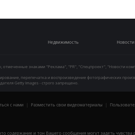
Недвижимость
Новости
 отмеченные знаками "Реклама", "PR", "Спецпроект", "Новости комп
ирование, перепечатка и воспроизведение фотографических произ
ателя Getty Images - строго запрещено.
ться с нами
|
Разместить свои видеоматериалы
|
Пользовате
что содержание и тон Вашего сообщения могут задеть чувства 