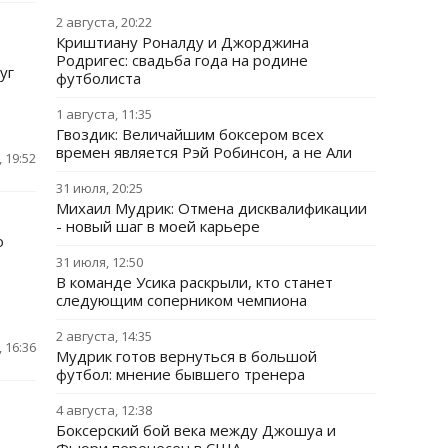
2 августа, 20:22
Криштиану Роналду и Джорджина
Родригес: свадьба года на родине
уг
футболиста
1 августа, 11:35
Гвоздик: Величайшим боксером всех
времен является Рэй Робинсон, а не Али
 19:52
31 июля, 20:25
Михаил Мудрик: Отмена дисквалификации
- новый шаг в моей карьере
о
31 июля, 12:50
В команде Усика раскрыли, кто станет
следующим соперником чемпиона
2 августа, 14:35
 16:36
Мудрик готов вернуться в большой
футбол: мнение бывшего тренера
4 августа, 12:38
.
Боксерский бой века между Джошуа и