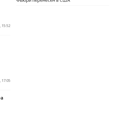
Фьюри перенесен в США
 15:52
 17:05
ра