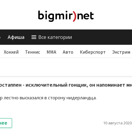
о
Афиша
Все категории
Хоккей
Теннис
ММА
Авто
Киберспорт
Экстрим
рстаппен - исключительный гонщик, он напоминает м
 лестно высказался в сторону нидерландца.
нее
10 августа 2020,