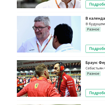
Подроб
В календа
В будущем 
Разное
Подроб
Браун: Ф
Себастьян 
Разное
Подроб