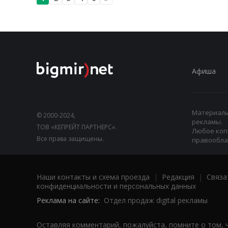
Афиша
Материалы,
© 2000-2024,
рекламы.
ТОВ «КЕПРЕЙТ ПАРТНЕРС».
Любое коп
Все права защищены.
правооблад
Наши контакты и схема проезда
|
Редакция
|
Связа
конфиденциальности и персональных данных
Реклама на сайте:
Отдел продаж digital рекламы
Оставляя комментарий, пожалуйста, помните о том, 