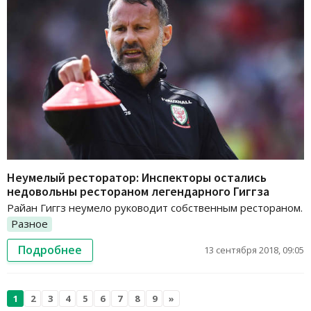
Неумелый ресторатор: Инспекторы остались
недовольны рестораном легендарного Гиггза
Райан Гиггз неумело руководит собственным рестораном.
Разное
Подробнее
13 сентября 2018, 09:05
1
2
3
4
5
6
7
8
9
»