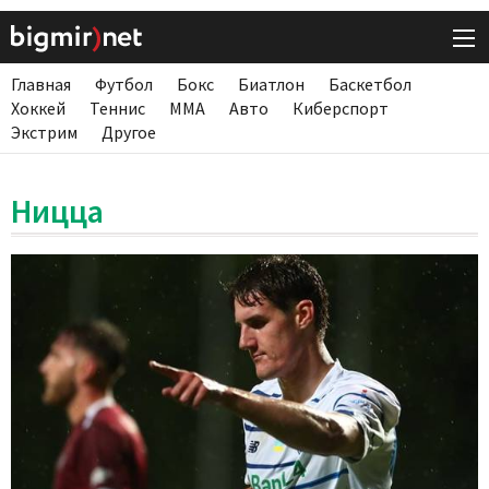
Главная
Футбол
Бокс
Биатлон
Баскетбол
Хоккей
Теннис
ММА
Авто
Киберспорт
Экстрим
Другое
Ницца