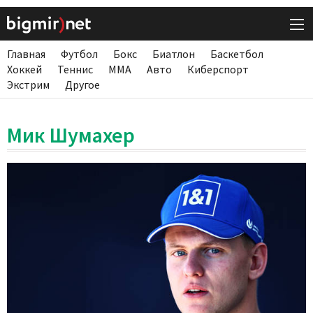
Главная
Футбол
Бокс
Биатлон
Баскетбол
Хоккей
Теннис
ММА
Авто
Киберспорт
Экстрим
Другое
Мик Шумахер