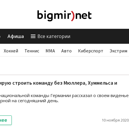
о
Афиша
Все категории
Хоккей
Теннис
ММА
Авто
Киберспорт
Экстрим
ирую строить команду без Мюллера, Хуммельса и
национальной команды Германии рассказал о своем виденье
орной на сегодняшний день.
нее
10 ноября 2020,