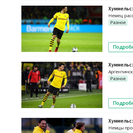
Хуммельс
Немец расс
Разное
Подроб
Хуммельс:
Аргентинск
Разное
Подроб
Хуммельс
Немцы про