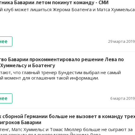
ника Баварии летом покинут команду - СМИ
 клуб может лишиться Жерома Боатенга и Матса Хуммельса
нее
29 марта 2019,
тво Баварии прокомментировало решение Лева по
Хуммельсу и Боатенгу
итают, что главный тренер Бундестим выбрал не самый
й момент для оглашения такой информации.
нее
6 марта 2019,
 сборной Германии больше не вызовет в команду тре
игроков Баварии
енг, Матс Хуммельс и Томас Мюллер больше не сыграют за
ую команду под руководством Йоахима Лева.