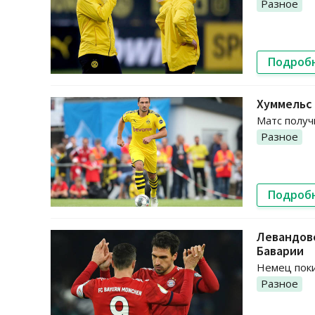
Разное
Подроб
Хуммельс 
Матс получ
Разное
Подроб
Левандовс
Баварии
Немец поки
Разное