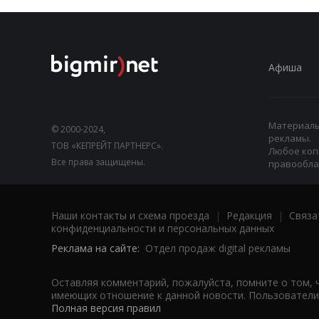
Афиша
Материалы,
© 2000-2024,
рекламы.
ТОВ «КЕПРЕЙТ ПАРТНЕРС».
Любое коп
Все права защищены.
правооблад
Наши контакты и схема проезда
|
Редакция
|
Связа
конфиденциальности и персональных данных
Реклама на сайте:
Отдел продаж digital рекламы
Оставляя комментарий, пожалуйста, помните о том, 
имеющих отношение к данной новости. Пользователи,
Полная версия правил