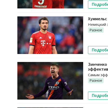
Подроб
Хуммельс
Немецкий з
Разное
Подроб
Зинченко 
эффектив
Самым эффе
Разное
Подроб