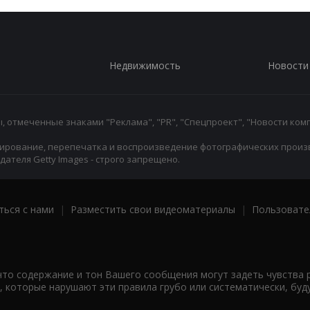
Недвижимость
Новости
 отмеченные знаками "Реклама", "PR", "Спецпроект", "Новости комп
ирование, перепечатка и воспроизведение фотографических произ
ателя Getty Images - строго запрещено.
ться с нами
|
Разместить свои видеоматериалы
|
Пользовате
что содержание и тон Вашего сообщения могут задеть чувства 
 которые нарушают эти правила грубо или систематически, буд