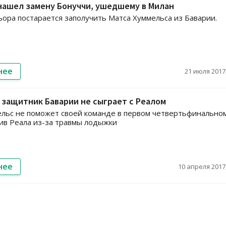
нашел замену Бонуччи, ушедшему в Милан
ьора постарается заполучить Матса Хуммельса из Баварии.
нее
21 июля 2017,
защитник Баварии не сыграет с Реалом
льс не поможет своей команде в первом четвертьфинально
ив Реала из-за травмы лодыжки
нее
10 апреля 2017,