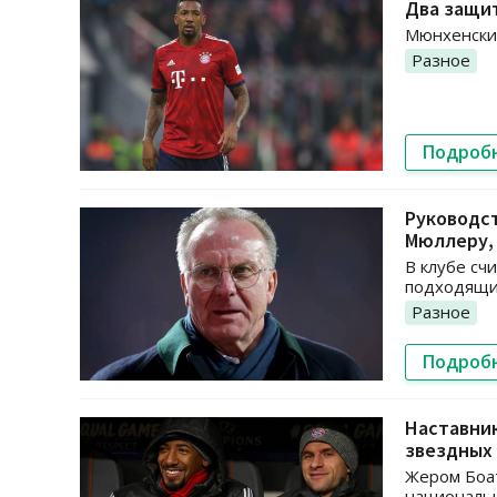
Два защит
Мюнхенский
Разное
Подроб
Руководс
Мюллеру, 
В клубе сч
подходящи
Разное
Подроб
Наставник
звездных 
Жером Боат
национальн