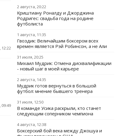
2 августа, 20:22
Криштиану Роналду и Джорджина
Родригес: свадьба года на родине
футболиста
1 августа, 11:35
Гвоздик: Величайшим боксером всех
времен является Рэй Робинсон, а не Али
 12:22
31 июля, 20:25
Михаил Мудрик: Отмена дисквалификации
- новый шаг в моей карьере
2 августа, 14:35
Мудрик готов вернуться в большой
футбол: мнение бывшего тренера
31 июля, 12:50
 09:49
В команде Усика раскрыли, кто станет
следующим соперником чемпиона
4 августа, 12:38
Боксерский бой века между Джошуа и