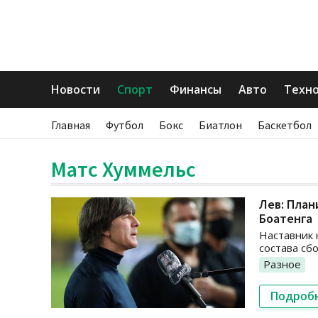
Новости
Спорт
Финансы
Авто
Техн
Главная
Футбол
Бокс
Биатлон
Баскетбол
Матс Хуммельс
Лев: План
Боатенга
Наставник 
состава сб
Разное
Подроб