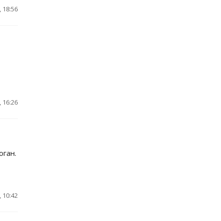
 18:56
 16:26
оган.
 10:42