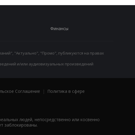
Финансы
аний", "Актуально", "Промо", публикуются на правах
ведений и/или аудиовизуальных произведений
льское Соглашение
|
Политика в сфере
реальных людей, непосредственно или косвенно
ут заблокированы.