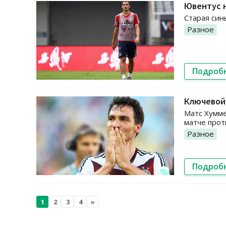
Ювентус 
Старая син
Разное
Подроб
Ключевой 
Матс Хумме
матче прот
Разное
Подроб
1
2
3
4
»