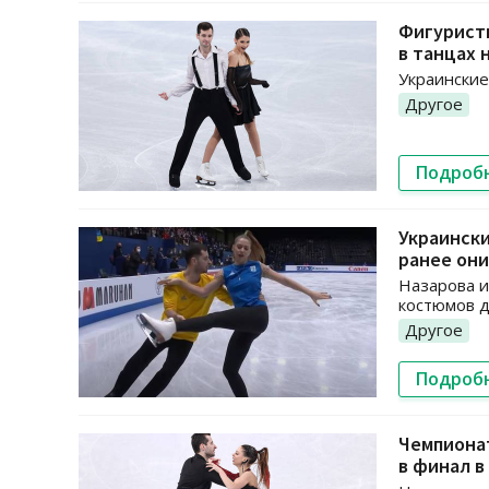
Фигуристы
в танцах 
Украинские
Другое
Подроб
Украинск
ранее они
Назарова и
костюмов д
Другое
Подроб
Чемпионат
в финал в