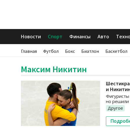
Новости
Спорт
Финансы
Авто
Техн
Главная
Футбол
Бокс
Биатлон
Баскетбол
Максим Никитин
Шестикра
и Никити
Фигуристы 
но решили 
Другое
Подроб