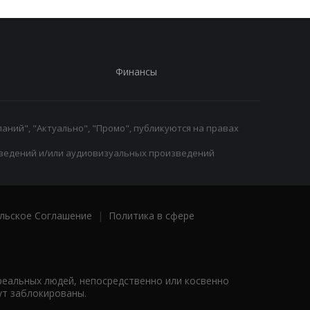
Финансы
аний", "Актуально", "Промо", публикуются на правах
ведений и/или аудиовизуальных произведений
льское Соглашение
|
Политика в сфере
реальных людей, непосредственно или косвенно
ут заблокированы.