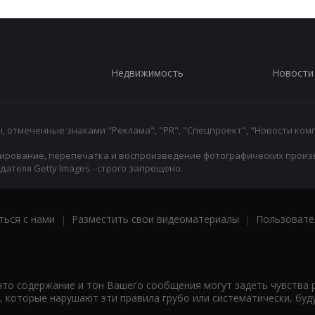
Недвижимость
Новости
 отмеченные знаками "Реклама", "PR", "Спецпроект", "Новости комп
ирование, перепечатка и воспроизведение фотографических произ
ателя Getty Images - строго запрещено.
ться с нами
|
Разместить свои видеоматериалы
|
Пользовате
что содержание и тон Вашего сообщения могут задеть чувства 
 которые нарушают эти правила грубо или систематически, буд