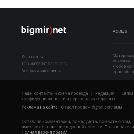
Афиша
Материалы,
© 2000-2024,
рекламы.
ТОВ «КЕПРЕЙТ ПАРТНЕРС».
Любое коп
Все права защищены.
правооблад
Наши контакты и схема проезда
|
Редакция
|
Связа
конфиденциальности и персональных данных
Реклама на сайте:
Отдел продаж digital рекламы
Оставляя комментарий, пожалуйста, помните о том, 
имеющих отношение к данной новости. Пользователи,
Полная версия правил