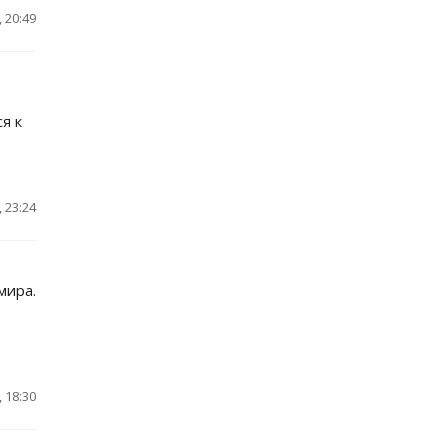
 20:49
я к
 23:24
мира.
 18:30