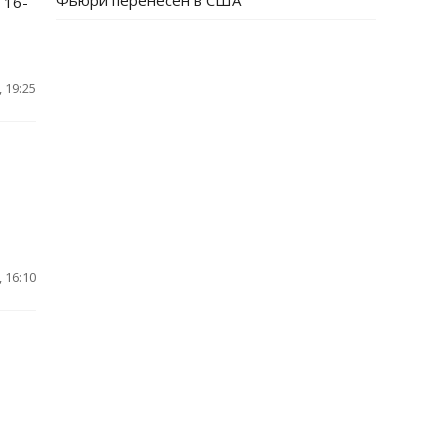
Фьюри перенесен в США
 16-
 19:25
 16:10