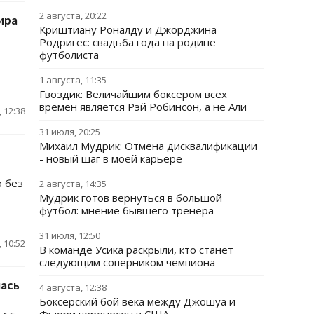
2 августа, 20:22
ира
Криштиану Роналду и Джорджина
Родригес: свадьба года на родине
футболиста
1 августа, 11:35
Гвоздик: Величайшим боксером всех
времен является Рэй Робинсон, а не Али
 12:38
31 июля, 20:25
Михаил Мудрик: Отмена дисквалификации
- новый шаг в моей карьере
ю без
2 августа, 14:35
Мудрик готов вернуться в большой
футбол: мнение бывшего тренера
31 июля, 12:50
 10:52
В команде Усика раскрыли, кто станет
следующим соперником чемпиона
лась
4 августа, 12:38
Боксерский бой века между Джошуа и