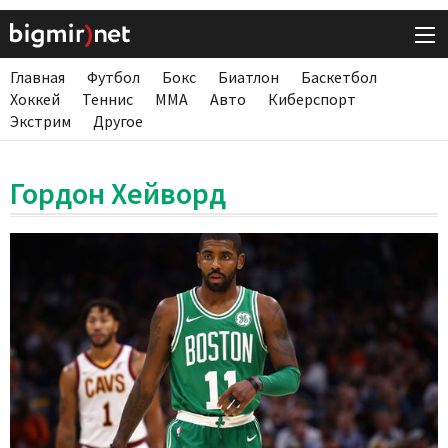
Главная
Футбол
Бокс
Биатлон
Баскетбол
Хоккей
Теннис
ММА
Авто
Киберспорт
Экстрим
Другое
Гордон Хейворд