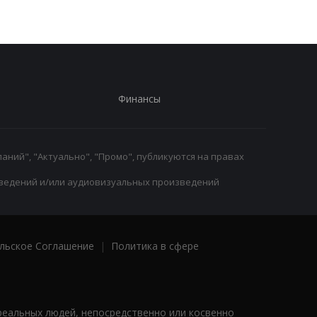
Финансы
аний", "Актуально", "Промо", публикуются на правах
ведений и/или аудиовизуальных произведений
льское Соглашение
|
Политика в сфере
реальных людей, непосредственно или косвенно