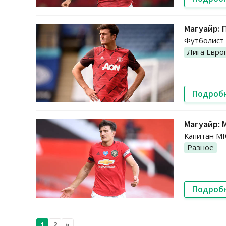
Магуайр: 
Футболист 
Лига Евро
Подроб
Магуайр: 
Капитан МЮ
Разное
Подроб
1
2
»