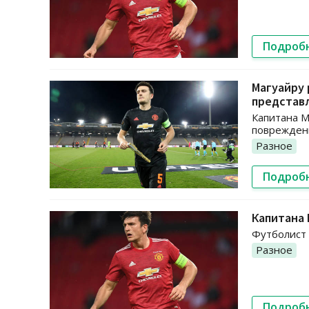
Подроб
Магуайру 
представ
Капитана М
повреждени
Разное
Подроб
Капитана 
Футболист 
Разное
Подроб