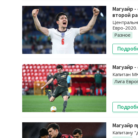
Магуайр -
второй ра
Центральны
Евро-2020.
Разное
Подроб
Магуайр -
Капитан МЮ
Лига Евро
Подроб
Магуайр п
Капитану "