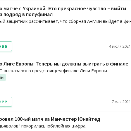
 о матче с Украиной: Это прекрасное чувство – выйти
з подряд в полуфинал
й защитник рассчитывает, что сборная Англии выйдет в фи
нее
4 июля 2021,
 о Лиге Европы: Теперь мы должны выиграть в финале
 высказался о предстоящем финале Лиги Европы.
пы
нее
7 мая 2021,
ровел 100-ый матч за Манчестер Юнайтед
дьяволов" покорилась юбилейная цифра.