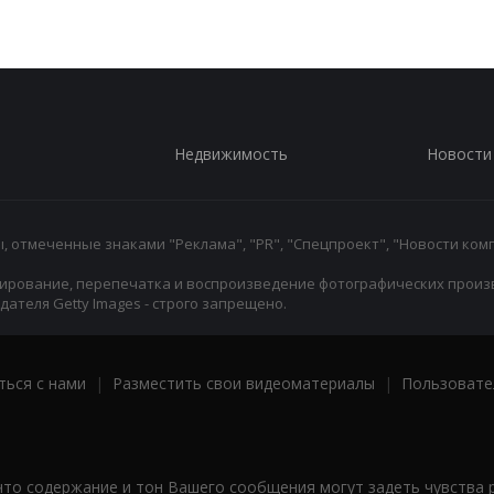
Недвижимость
Новости
 отмеченные знаками "Реклама", "PR", "Спецпроект", "Новости комп
ирование, перепечатка и воспроизведение фотографических произ
ателя Getty Images - строго запрещено.
ться с нами
|
Разместить свои видеоматериалы
|
Пользовате
что содержание и тон Вашего сообщения могут задеть чувства 