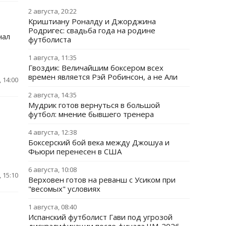
2 августа, 20:22
Криштиану Роналду и Джорджина
Родригес: свадьба года на родине
нал
футболиста
1 августа, 11:35
Гвоздик: Величайшим боксером всех
времен является Рэй Робинсон, а не Али
 14:00
2 августа, 14:35
Мудрик готов вернуться в большой
футбол: мнение бывшего тренера
4 августа, 12:38
Боксерский бой века между Джошуа и
Фьюри перенесен в США
6 августа, 10:08
 15:10
Верховен готов на реванш с Усиком при
"весомых" условиях
1 августа, 08:40
Испанский футболист Гави под угрозой