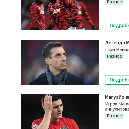
Разное
Подроб
Легенда 
Гари Невил
Разное
Подроб
Магуайр в
Игрок Манч
аннулирова
Разное