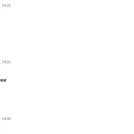
 10:25
 19:35
зки
 14:40