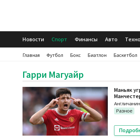
Новости
Спорт
Финансы
Авто
Техн
Главная
Футбол
Бокс
Биатлон
Баскетбол
Гарри Магуайр
Маньяк уг
Манчесте
Англичанину
Разное
Подроб