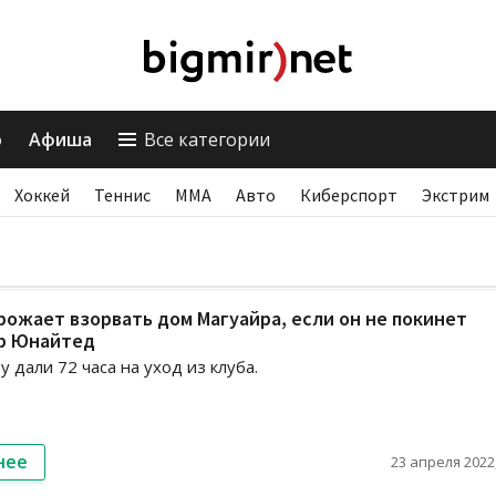
о
Афиша
Все категории
Хоккей
Теннис
ММА
Авто
Киберспорт
Экстрим
рожает взорвать дом Магуайра, если он не покинет
р Юнайтед
 дали 72 часа на уход из клуба.
нее
23 апреля 2022,