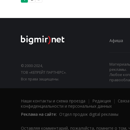
Афиша
Материалы,
© 2000-2024,
рекламы.
ТОВ «КЕПРЕЙТ ПАРТНЕРС».
Любое коп
Все права защищены.
правооблад
Наши контакты и схема проезда
|
Редакция
|
Связа
конфиденциальности и персональных данных
Реклама на сайте:
Отдел продаж digital рекламы
Оставляя комментарий, пожалуйста, помните о том, 