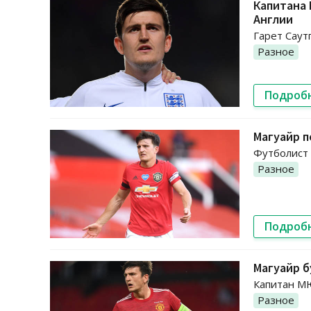
Капитана
Англии
Гарет Саут
Разное
Подроб
Магуайр п
Футболист 
Разное
Подроб
Магуайр б
Капитан МЮ
Разное