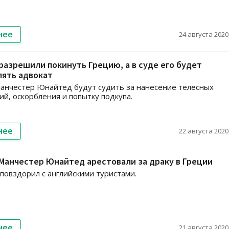
нее
24 августа 2020,
разрешили покинуть Грецию, а в суде его будет
лять адвокат
анчестер Юнайтед будут судить за нанесение телесных
й, оскорбления и попытку подкупа.
нее
22 августа 2020,
Манчестер Юнайтед арестовали за драку в Греции
повздорил с английскими туристами.
нее
21 августа 2020,