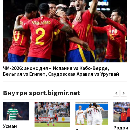
ЧМ-2026: анонс дня – Испания vs Кабо-Верде,
Бельгия vs Египет, Саудовская Аравия vs Уругвай
Внутри sport.bigmir.net
Усман
Родри