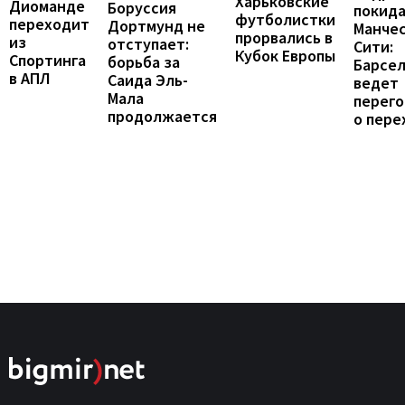
Харьковские
Диоманде
Боруссия
покид
футболистки
переходит
Дортмунд не
Манче
прорвались в
из
отступает:
Сити:
Кубок Европы
Спортинга
борьба за
Барсе
в АПЛ
Саида Эль-
ведет
Мала
перег
продолжается
о пере