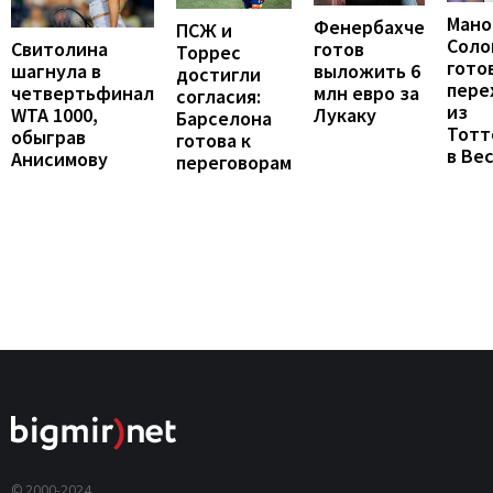
Мано
Фенербахче
ПСЖ и
Соло
готов
Свитолина
Торрес
гото
выложить 6
шагнула в
достигли
пере
млн евро за
четвертьфинал
согласия:
из
Лукаку
WTA 1000,
Барселона
Тотт
обыграв
готова к
в Ве
Анисимову
переговорам
© 2000-2024,