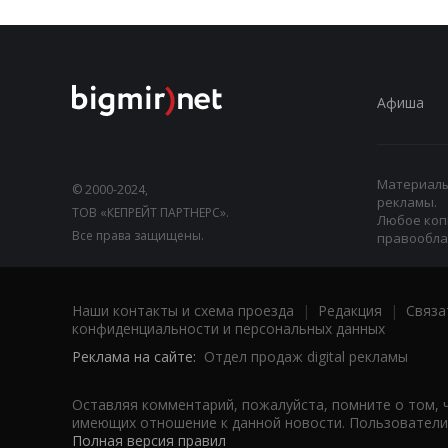
Афиша
Материалы,
© 2000-2024,
рекламы.
ТОВ «КЕПРЕЙТ ПАРТНЕРС».
Любое коп
Все права защищены.
правооблад
Наши контакты и схема проезда
|
Редакция
|
Связа
конфиденциальности и персональных данных
Реклама на сайте:
Отдел продаж digital рекламы
Оставляя комментарий, пожалуйста, помните о том, 
имеющих отношение к данной новости. Пользователи,
Полная версия правил