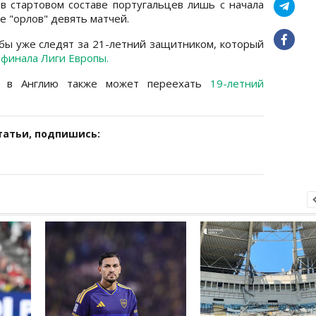
 в стартовом составе португальцев лишь с начала
е "орлов" девять матчей.
убы уже следят за 21-летний защитником, который
 финала Лиги Европы.
то в Англию также может переехать
19-летний
татьи, подпишись: