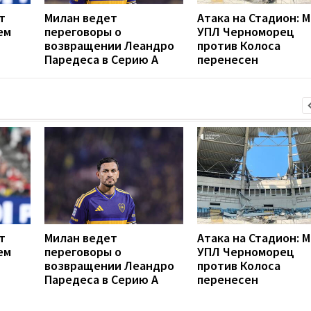
т
Милан ведет
Атака на Стадион: 
ем
переговоры о
УПЛ Черноморец
возвращении Леандро
против Колоса
Паредеса в Серию А
перенесен
т
Милан ведет
Атака на Стадион: 
ем
переговоры о
УПЛ Черноморец
возвращении Леандро
против Колоса
Паредеса в Серию А
перенесен