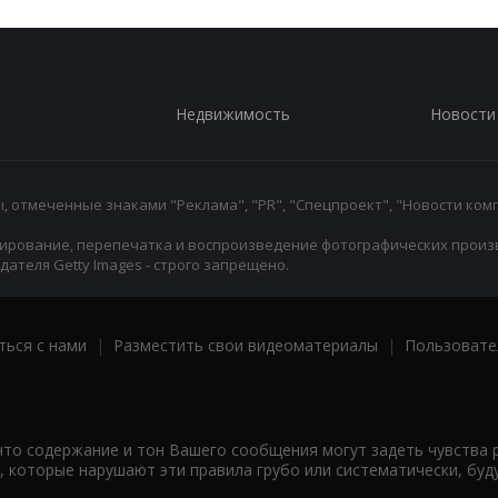
Недвижимость
Новости
 отмеченные знаками "Реклама", "PR", "Спецпроект", "Новости комп
ирование, перепечатка и воспроизведение фотографических произ
ателя Getty Images - строго запрещено.
ться с нами
|
Разместить свои видеоматериалы
|
Пользовате
что содержание и тон Вашего сообщения могут задеть чувства 
 которые нарушают эти правила грубо или систематически, буд