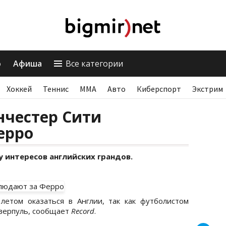
о
Афиша
Все категории
Хоккей
Теннис
ММА
Авто
Киберспорт
Экстрим
нчестер Сити
ерро
 интересов английских грандов.
етом оказаться в Англии, так как футболистом
верпуль, сообщает
Record
.