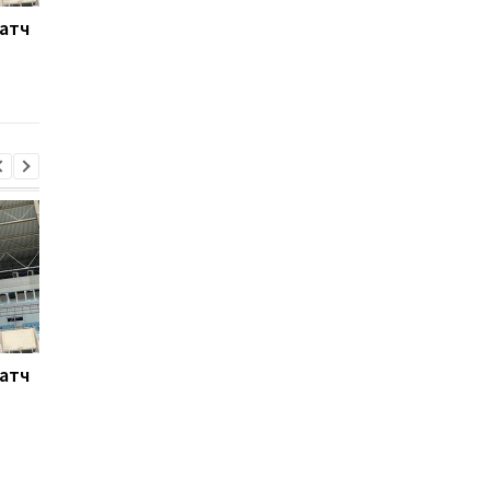
Матч
Ливерпуль готовит 115
Россия атакует Одес
млн евро за Барколя:
Стадион Черноморе
начало переговоров с
поврежден, есть
ПСЖ
пострадавшие
Матч
Ливерпуль готовит 115
Россия атакует Одес
млн евро за Барколя:
Стадион Черноморе
начало переговоров с
поврежден, есть
ПСЖ
пострадавшие