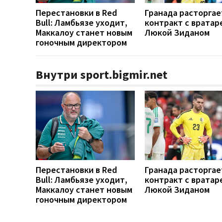
Перестановки в Red
Гранада расторгае
Bull: Ламбьязе уходит,
контракт с вратар
Маккалоу станет новым
Люкой Зиданом
гоночным директором
Внутри sport.bigmir.net
Перестановки в Red
Гранада расторгае
Bull: Ламбьязе уходит,
контракт с вратар
Маккалоу станет новым
Люкой Зиданом
гоночным директором