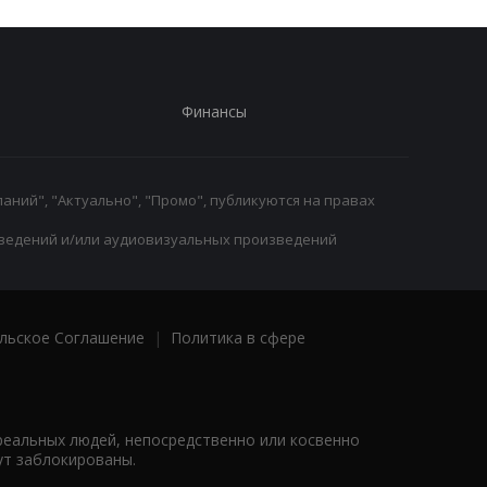
Финансы
аний", "Актуально", "Промо", публикуются на правах
ведений и/или аудиовизуальных произведений
льское Соглашение
|
Политика в сфере
реальных людей, непосредственно или косвенно
ут заблокированы.