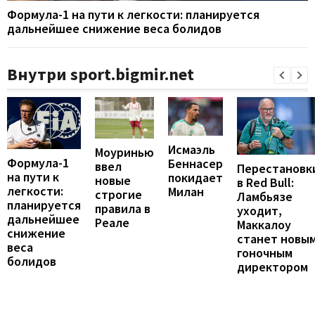
Формула-1 на пути к легкости: планируется
дальнейшее снижение веса болидов
Внутри sport.bigmir.net
Исмаэль
Моуринью
Формула-1
Беннасер
ввел
Перестановк
на пути к
покидает
новые
в Red Bull:
легкости:
Милан
строгие
Ламбьязе
планируется
правила в
уходит,
дальнейшее
Реале
Маккалоу
снижение
станет новы
веса
гоночным
болидов
директором