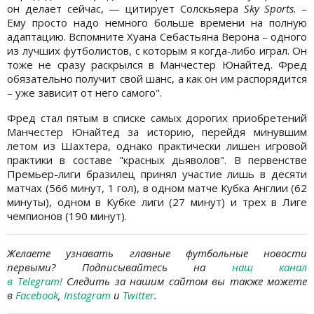
он делает сейчас, — цитирует Солскьяера
Sky Sports
. –
Ему просто надо немного больше времени на полную
адаптацию. Вспомните Хуана Себастьяна Верона – одного
из лучших футболистов, с которым я когда-либо играл. Он
тоже не сразу раскрылся в Манчестер Юнайтед. Фред
обязательно получит свой шанс, а как он им распорядится
– уже зависит от него самого".
Фред стал пятым в списке самых дорогих приобретений
Манчестер Юнайтед за историю, перейдя минувшим
летом из Шахтера, однако практически лишен игровой
практики в составе "красных дьяволов". В первенстве
Премьер-лиги бразилец принял участие лишь в десяти
матчах (566 минут, 1 гол), в одном матче Кубка Англии (62
минуты), одном в Кубке лиги (27 минут) и трех в Лиге
чемпионов (190 минут).
Желаете узнавать главные футбольные новости
первыми?
Подписывайтесь на
наш канал
в
Telegram
!
Следить за нашим сайтом вы также можете
в
Facebook
,
Instagram
и
Twitter
.