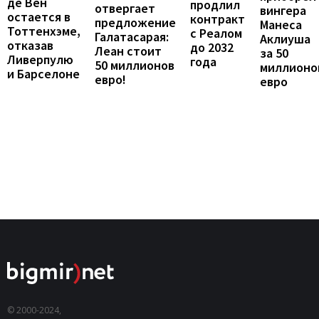
де Вен
продлил
отвергает
вингера
остается в
контракт
предложение
Манеса
Тоттенхэме,
с Реалом
Галатасарая:
Аклиуша
отказав
до 2032
Леан стоит
за 50
Ливерпулю
года
50 миллионов
миллионо
и Барселоне
евро!
евро
© 2000-2024,