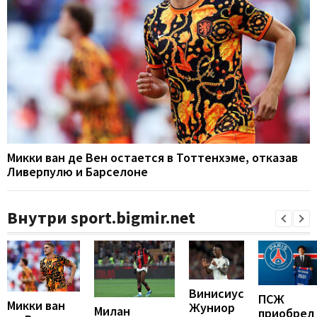
Микки ван де Вен остается в Тоттенхэме, отказав
Ливерпулю и Барселоне
Внутри sport.bigmir.net
Винисиус
ПСЖ
Микки ван
Жуниор
Милан
приобрел