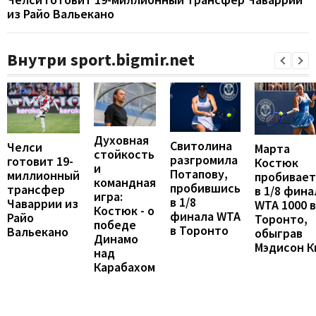
из Райо Вальекано
Внутри sport.bigmir.net
Духовная
Свитолина
Челси
Марта
стойкость
разгромила
готовит 19-
Костюк
и
Потапову,
миллионный
пробивает
командная
пробившись
трансфер
в 1/8 фина
игра:
в 1/8
Чаваррии из
WTA 1000 в
Костюк - о
финала WTA
Райо
Торонто,
победе
в Торонто
Вальекано
обыграв
Динамо
Мэдисон К
над
Карабахом